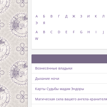
Колоды
Гадание онлайн
Раск
А
Б
В
Г
Д
Ж
З
И
К
Л
Э
Я
A
B
C
D
E
F
G
H
I
J
W
Вознесённые владыки
Дыхание ночи
Карты Судьбы мадам Эндоры
Магическая сила вашего ангела-хранител