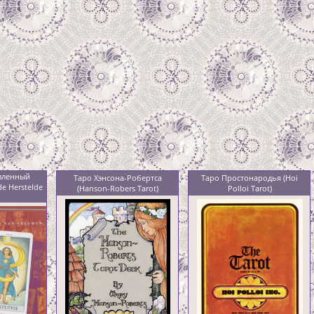
вленный
Таро Хэнсона-Робертса
Таро Простонародья (Hoi
de Herstelde
(Hanson-Robers Tarot)
Polloi Tarot)