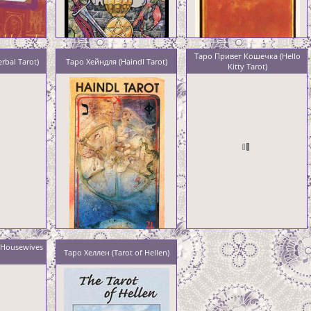
Таро Привет Кошечка (Hello
rbal Tarot)
Таро Хейндля (Haindl Tarot)
Kitty Tarot)
(Housewives
Таро Хеллен (Tarot of Hellen)