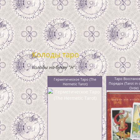
Колоды таро
Колоды на букву "H":
Таро Восстано
Герметическое Таро (The
Порядок (Tarot in 
Hermetic Tarot)
Orde)