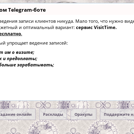
ом Telegram-боте
ез ведения записи клиентов никуда. Мало того, что нужно ви
юджетный и оптимальный вариант:
сервис VisitTime.
есплатно
.
рый упрощает ведение записей:
т им о визите;
к и предоплаты;
 больше зарабатывать;
Гадание онлайн
Расклады
Оракулы
Поддержите н