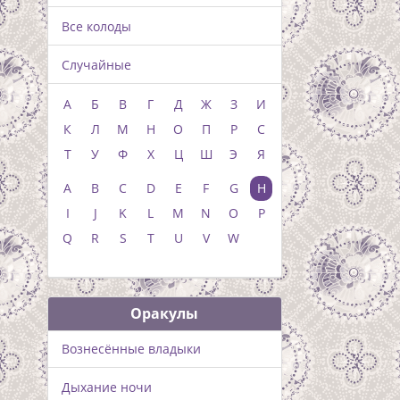
Все колоды
Случайные
А
Б
В
Г
Д
Ж
З
И
К
Л
М
Н
О
П
Р
С
Т
У
Ф
Х
Ц
Ш
Э
Я
A
B
C
D
E
F
G
H
I
J
K
L
M
N
O
P
Q
R
S
T
U
V
W
Оракулы
Вознесённые владыки
Дыхание ночи