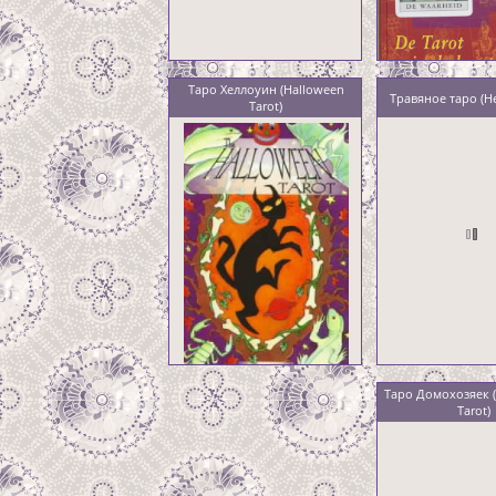
Таро Хеллоуин (Halloween
Травяное таро (He
Tarot)
Таро Домохозяек 
Tarot)