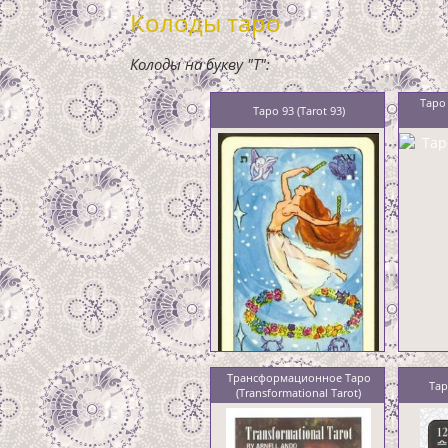
Колоды таро
Колоды на букву "T":
Таро 
Таро 93 (Tarot 93)
Трансформационное Таро
Тар
(Transformational Tarot)