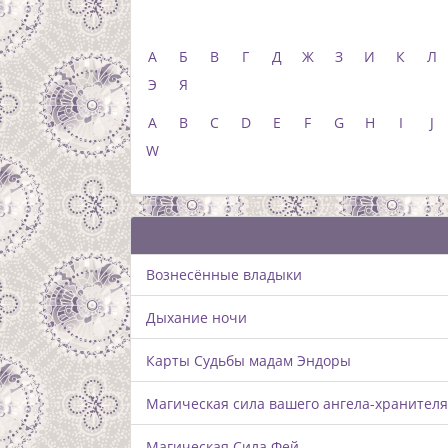
Колоды
Гадание онлайн
Раск
А
Б
В
Г
Д
Ж
З
И
К
Л
Э
Я
A
B
C
D
E
F
G
H
I
J
W
Вознесённые владыки
Дыхание ночи
Карты Судьбы мадам Эндоры
Магическая сила вашего ангела-хранителя
Магическая Сила Фей