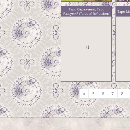
Таро Отражений, Таро
Таро Мо
Раздумий (Tarot of Reflections)
«
5
6
7
8