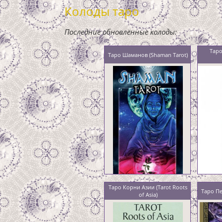
Колоды таро
Последние обновлённые колоды:
Таро
Таро Шаманов (Shaman Tarot)
Таро Корни Азии (Tarot Roots
Таро Пе
of Asia)