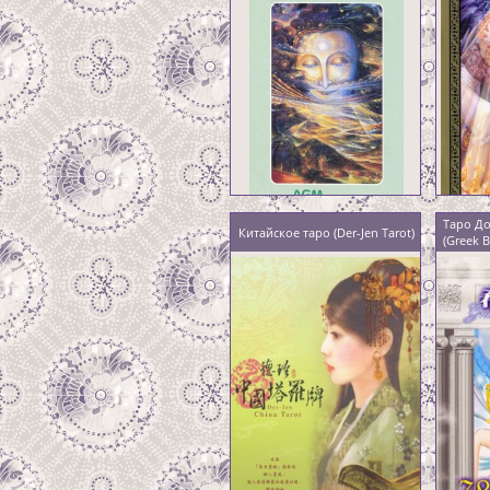
Таро До
Китайское таро (Der-Jen Tarot)
(Greek B