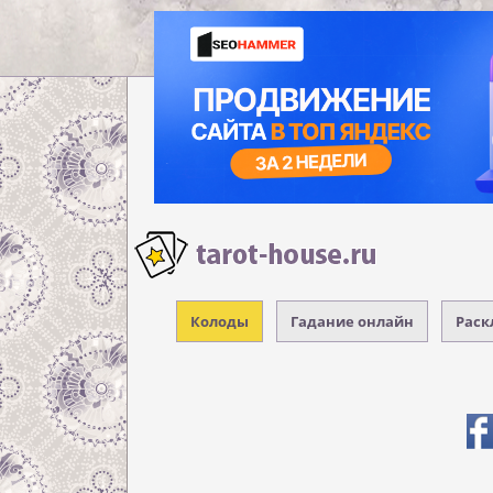
Колоды
Гадание онлайн
Раск