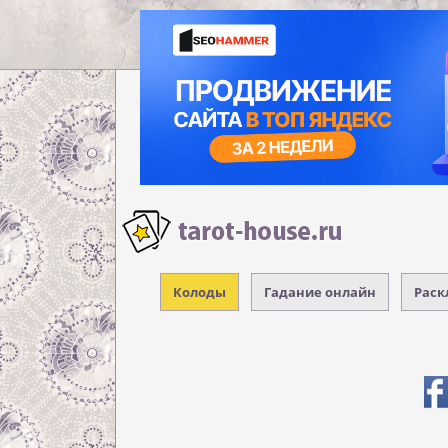
Колоды
Гадание онлайн
Раск