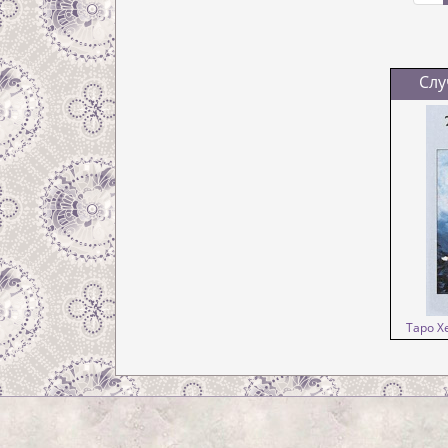
Слу
Таро Хе