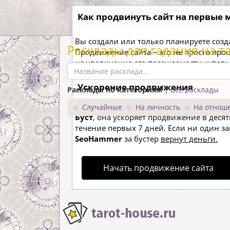
Как продвинуть сайт на первые 
Вы создали или только планируете создат
Расклады для гадания на т
Продвижение сайта – это не просто про
на увеличение его посещаемости и пов
Ускорение продвижения
Расклады по категориям
|
Все расклады
Если вам трудно попасть на первые мес
Случайные
На личность
На отнош
Буст
, она ускоряет продвижение в десят
течение первых 7 дней. Если ни один зап
SeoHammer
за бустер
вернут деньги.
Начать продвижение сайта