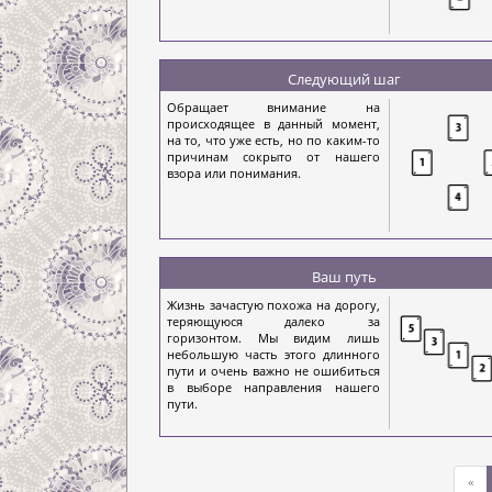
Следующий шаг
Обращает внимание на
происходящее в данный момент,
на то, что уже есть, но по каким-то
причинам сокрыто от нашего
взора или понимания.
Ваш путь
Жизнь зачастую похожа на дорогу,
теряющуюся далеко за
горизонтом. Мы видим лишь
небольшую часть этого длинного
пути и очень важно не ошибиться
в выборе направления нашего
пути.
«