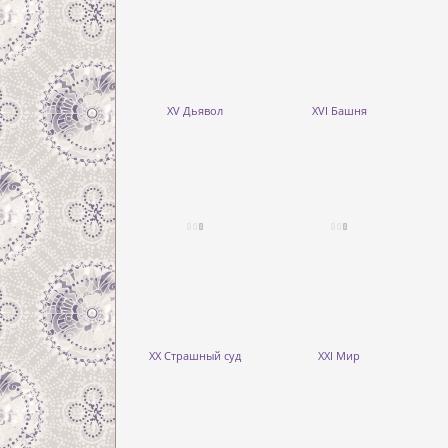
XV Дьявол
XVI Башня
XX Страшный суд
XXI Мир