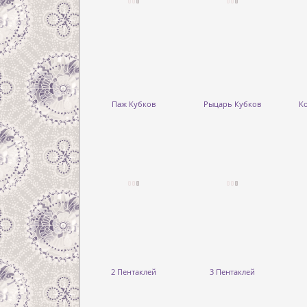
Паж Кубков
Рыцарь Кубков
К
2 Пентаклей
3 Пентаклей