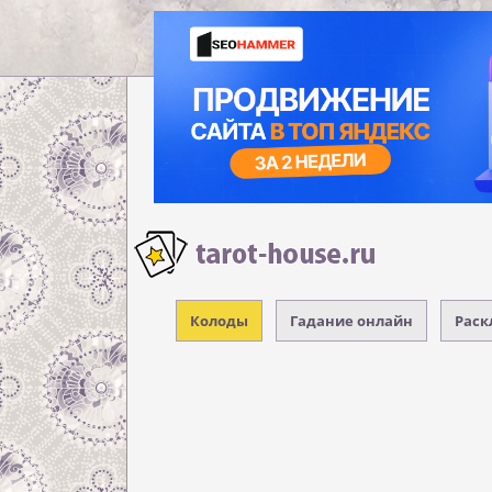
Колоды
Гадание онлайн
Раск