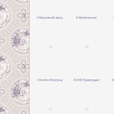
V Верховный жрец
VI Влюбленные
X Колесо Фортуны
XI (VIII) Правосудие
X