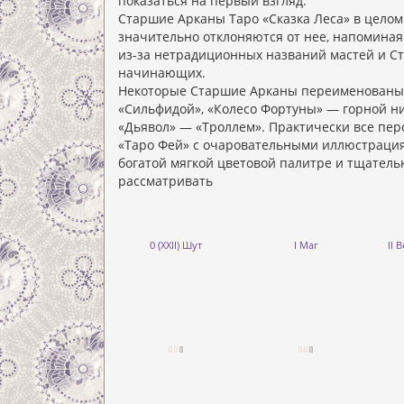
показаться на первый взгляд.
Старшие Арканы Таро «Сказка Леса» в цело
значительно отклоняются от нее, напоминая 
из-за нетрадиционных названий мастей и Ста
начинающих.
Некоторые Старшие Арканы переименованы: 
«Сильфидой», «Колесо Фортуны» — горной н
«Дьявол» — «Троллем». Практически все пер
«Таро Фей» с очаровательными иллюстрация
богатой мягкой цветовой палитре и тщатель
рассматривать
0 (XXII) Шут
I Маг
II 