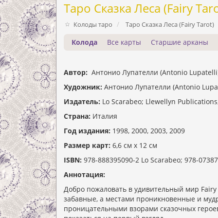
Таро Сказка Леса (Fairy Taro
Колоды таро
Таро Сказка Леса (Fairy Tarot)
Колода
Все карты
Старшие арканы
Автор:
Антонио Лупателли (Antonio Lupatelli), 
Художник:
Антонио Лупателли (Antonio Lupate
Издатель:
Lo Scarabeo; Llewellyn Publication
Страна:
Италия
Год издания:
1998, 2000, 2003, 2009
Размер карт:
6,6 см x 12 см
ISBN:
978-888395090-2 Lo Scarabeo; 978-073870
Аннотация:
Добро пожаловать в удивительный мир Fairy
забавные, а местами проникновенные и муд
проницательными взорами сказочных героев