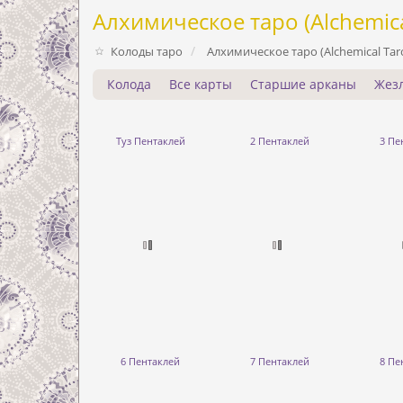
Алхимическое таро (Alchemica
Колоды таро
Алхимическое таро (Alchemical Tar
Колода
Все карты
Старшие арканы
Жез
Туз Пентаклей
2 Пентаклей
3 Пе
6 Пентаклей
7 Пентаклей
8 Пе