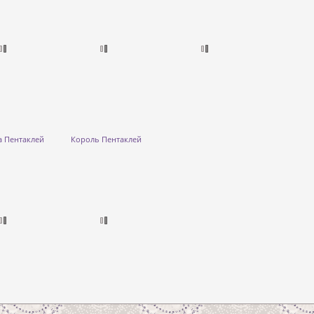
а Пентаклей
Король Пентаклей