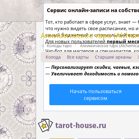
Сервис онлайн-записи на собств
Тот, кто работает в сфере услуг, знает 
что нужно видеть свое расписание, но 
Алхимическое таро (Alchemi
самый бюджетный и оптимальный вари
Для новых пользователей
первый меся
Колоды таро
Алхимическое таро (Alchemical
Чат-бот для мастеров и специалистов, 
Колода
Все карты
Старшие арканы
—
Сам записывает клиентов и напоми
—
Персонализирует скидки, чаевые, к
—
Увеличивает доходимость и помог
Начать пользоваться
сервисом