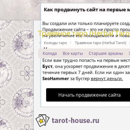
Как продвинуть сайт на первые 
Вы создали или только планируете создат
Продвижение сайта – это не просто про
Травяное таро (Herbal Taro
на увеличение его посещаемости и пов
Колоды таро
Травяное таро (Herbal Tarot)
Ускорение продвижения
Колода
Все карты
Старшие арканы
Если вам трудно попасть на первые мес
Буст
, она ускоряет продвижение в десят
течение первых 7 дней. Если ни один зап
SeoHammer
за бустер
вернут деньги.
Начать продвижение сайта