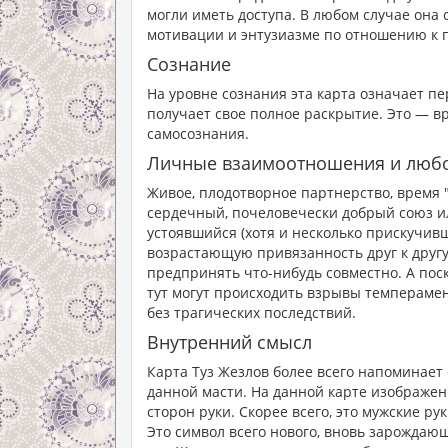
могли иметь доступа. В любом случае она
мотивации и энтузиазме по отношению к 
Сознание
На уровне сознания эта карта означает пе
получает свое полное раскрытие. Это — в
самосознания.
Личные взаимоотношения и люб
Живое, плодотворное партнерство, время "
сердечный, почеловечески добрый союз ил
устоявшийся (хотя и несколько прискучивш
возрастающую привязанность друг к друг
предпринять что-нибудь совместно. А поско
тут могут происходить взрывы темперамен
без трагических последствий.
Внутренний смысл
Карта Туз Жезлов более всего напоминает
данной масти. На данной карте изображен
сторон руки. Скорее всего, это мужские ру
Это символ всего нового, вновь зарождающе