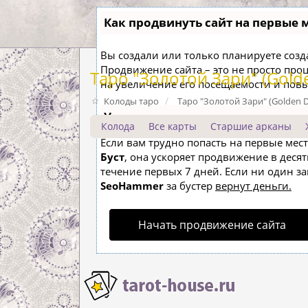
Как продвинуть сайт на первые 
Вы создали или только планируете создат
Продвижение сайта – это не просто про
Таро "Золотой Зари" (Golde
на увеличение его посещаемости и пов
Колоды таро
Таро "Золотой Зари" (Golden D
Ускорение продвижения
Колода
Все карты
Старшие арканы
Если вам трудно попасть на первые мес
Буст
, она ускоряет продвижение в десят
течение первых 7 дней. Если ни один зап
SeoHammer
за бустер
вернут деньги.
Начать продвижение сайта