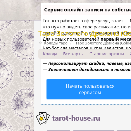
Сервис онлайн-записи на собств
Тот, кто работает в сфере услуг, знает 
что нужно видеть свое расписание, но 
Таро Золотого Дракона (Go
самый бюджетный и оптимальный вари
Для новых пользователей
первый меся
Колоды таро
Таро Золотого Дракона (Golde
Чат-бот для мастеров и специалистов, 
Колода
Все карты
Старшие арканы
—
Сам записывает клиентов и напоми
—
Персонализирует скидки, чаевые, к
—
Увеличивает доходимость и помог
Начать пользоваться
сервисом