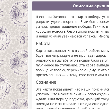
Описание аркана
Шестерка Жезлов — это карта победы, успе
радости, удовлетворения. Если быть совс
успеха, провозглашение победы. Так что 
хорошую новость, безо всякой помпы и пар
и наши усилия увенчаются успехом. Иногд
Работа
Карта показывает, что в своей работе мы
будет вознагражден и не пропадет даром —
рядового масштаба, это высший балл за б
публичное выступление. Эта карта выпада
вообще человеку, переживающему нечто ра
приземленных — и тому, кого повысили в 
Сознание
Эта карта показывает, что наши поиски яс
успехом. Это может значить и освобождени
ждали. Или период подъема, дающий такую
никогда не испытывали. Отсюда еще одно 
неудачника" психологией победителя.