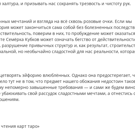
 халтура, и призывать нас сохранять трезвость и чистоту рук.
чных мечтаний и взгляда на всё сквозь розовые очки. Если мы
фория может закончиться сама собой без болезненных последств
ствительность, поверим в них, то пробуждение может оказатьс
те Семёрка Кубков может означать бегство от действительности
 разрушение привычных структур и, как результат, строительс
альной, но необычайно сладостной для нас реальности, котора
ицетворять эйфорию влюблённых. Однако она предостерегает, ч
ло тут не в том, что предмет нашего обожания недостоин таков
нему непомерно завышенные требования — и сами же будем вин
е убаюкивать свой рассудок сладостными мечтами, а отнестись 
ношениям.
 чтения карт таро»