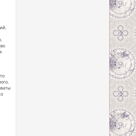
ий.
я
,
тво
я
то
ого,
оваты
со