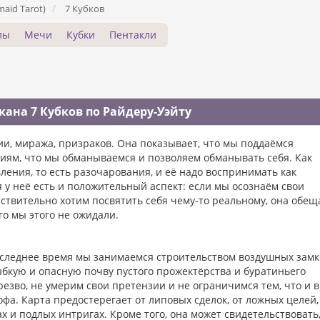
aid Tarot)
7 Кубков
лы
Мечи
Кубки
Пентакли
ана 7 Кубков по Райдеру-Уэйту
ии, миража, призраков. Она показывает, что мы поддаёмся
ям, что мы обманываемся и позволяем обманывать себя. Как
ления, то есть разочарования, и её надо воспринимать как
 у неё есть и положительный аспект: если мы осознаём свои
ствительно хотим посвятить себя чему-то реальному, она обещ
го мы этого не ожидали.
последнее время мы занимаемся строительством воздушных замк
бкую и опасную почву пустого прожектёрства и буратиньего
резво, не умерим свои претензии и не ограничимся тем, что и в
фа. Карта предостерегает от липовых сделок, от ложных целей, 
ах и подлых интригах. Кроме того, она может свидетельствовать,