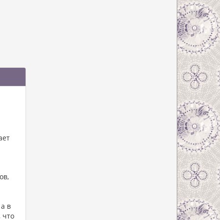
ает
ов,
а в
 что