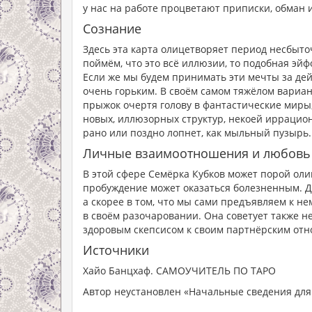
у нас на работе процветают приписки, обман и
Сознание
Здесь эта карта олицетворяет период несбыто
поймём, что это всё иллюзии, то подобная эй
Если же мы будем принимать эти мечты за дей
очень горьким. В своём самом тяжёлом вариан
прыжок очертя голову в фантастические миры,
новых, иллюзорных структур, некоей иррацион
рано или поздно лопнет, как мыльный пузырь.
Личные взаимоотношения и любовь
В этой сфере Семёрка Кубков может порой ол
пробуждение может оказаться болезненным. Де
а скорее в том, что мы сами предъявляем к 
в своём разочаровании. Она советует также н
здоровым скепсисом к своим партнёрским от
Источники
Хайо Банцхаф. САМОУЧИТЕЛЬ ПО ТАРО
Автор неустановлен «Начальные сведения для