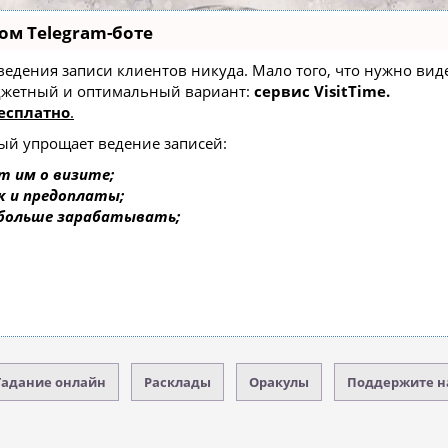
ом Telegram-боте
ез ведения записи клиентов никуда. Мало того, что нужно ви
юджетный и оптимальный вариант:
сервис VisitTime.
есплатно
.
рый упрощает ведение записей:
т им о визите;
к и предоплаты;
 больше зарабатывать;
Гадание онлайн
Расклады
Оракулы
Поддержите н