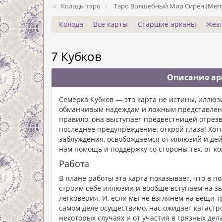
Колоды таро
Таро Волшебный Мир Сирен (Merm
Колода
Все карты
Старшие арканы
Жез
7 Кубков
Описание арк
Семёрка Кубков — это карта не истины, иллюз
обманчивым надеждам и ложным представлени
правило, она выступает предвестницей отрезв
последнее предупреждение: открой глаза! Хотя
заблуждения, освобождаемся от иллюзий и дей
нам помощь и поддержку со стороны тех, от ко
Работа
В плане работы эта карта показывает, что в 
строим себе иллюзии и вообще вступаем на зы
легковерия. И, если мы не взглянем на вещи т
самом деле осуществимо, нас ожидает катастро
некоторых случаях и от участия в грязных дел