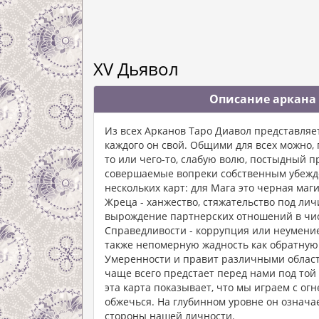
XV Дьявол
Описание аркана 
Из всех Арканов Таро Диавол представляе
каждого он свой. Общими для всех можно, 
то или чего-то, слабую волю, постыдный п
совершаемые вопреки собственным убежде
нескольких карт: для Мага это черная маги
Жреца - ханжество, стяжательство под лич
вырождение партнерских отношений в чист
Справедливости - коррупция или неумени
также непомерную жадность как обратную
Умеренности и правит различными областя
чаще всего предстает перед нами под той
эта карта показывает, что мы играем с о
обжечься. На глубинном уровне он означае
стороны нашей личности.