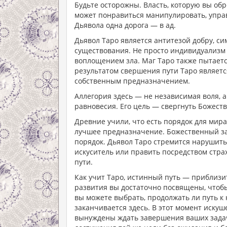
Будьте осторожны. Власть, которую вы об
может понравиться манипулировать, управ
Дьявола одна дорога — в ад.
Дьявол Таро является антитезой добру, 
существования. Не просто индивидуализм
воплощением зла. Маг Таро также пытаетс
результатом свершения пути Таро являет
собственным предназначением.
Аллегория здесь — не независимая воля, 
равновесия. Его цель — свергнуть Божеств
Древние учили, что есть порядок для мира
лучшее предназначение. Божественный за
порядок. Дьявол Таро стремится нарушить 
искуситель или править посредством страх
пути.
Как учит Таро, истинный путь — приблизит
развития вы достаточно посвящены, чтобы
вы можете выбрать, продолжать ли путь к 
заканчивается здесь. В этот момент искуш
вынуждены ждать завершения ваших задач 