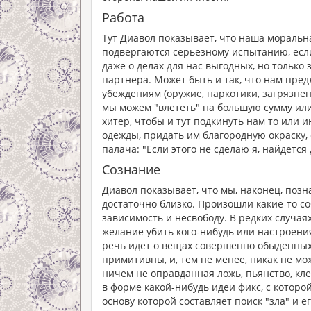
Работа
Тут Диавол показывает, что наша моральн
подвергаются серьезному испытанию, если
даже о делах для нас выгодных, но только
партнера. Может быть и так, что нам пре
убеждениям (оружие, наркотики, загрязнен
мы можем "влететь" на большую сумму или 
хитер, чтобы и тут подкинуть нам то или 
одежды, придать им благородную окраску
палача: "Если этого не сделаю я, найдется 
Сознание
Диавол показывает, что мы, наконец, поз
достаточно близко. Произошли какие-то со
зависимость и несвободу. В редких случая
желание убить кого-нибудь или настроени
речь идет о вещах совершенно обыденных,
примитивны, и, тем не менее, никак не мо
ничем не оправданная ложь, пьянство, кле
в форме какой-нибудь идеи фикс, с которо
основу которой составляет поиск "зла" и 