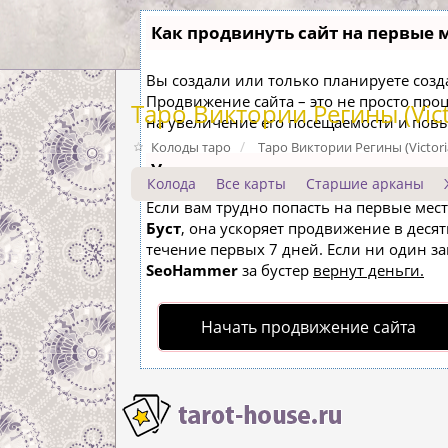
Как продвинуть сайт на первые 
Вы создали или только планируете создат
Продвижение сайта – это не просто про
Таро Виктории Регины (Victo
на увеличение его посещаемости и пов
Колоды таро
Таро Виктории Регины (Victoria
Ускорение продвижения
Колода
Все карты
Старшие арканы
Если вам трудно попасть на первые мес
Буст
, она ускоряет продвижение в десят
течение первых 7 дней. Если ни один зап
SeoHammer
за бустер
вернут деньги.
Начать продвижение сайта