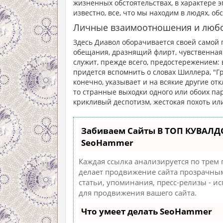
жизненных обстоятельствах, в характере эпо
известно, все, что мы находим в людях, об
Личные взаимоотношения и люб
Здесь Диавол оборачивается своей самой
обещания, дразнящий флирт, чувственная с
служит, прежде всего, предостережением: 
придется вспомнить о словах Шиллера, "Гр
конечно, указывает и на всякие другие от
то странные выходки одного или обоих па
крикливый деспотизм, жестокая похоть ил
Забиваем Сайты В ТОП КУВАЛД
SeoHammer
Каждая ссылка анализируется по трем
делает продвижение сайта прозрачным
статьи, упоминания, пресс-релизы - 
для продвижения вашего сайта.
Что умеет делать SeoHammer