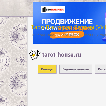
Таро Виктории Регины (Victo
Колоды таро
Таро Виктории Регины (Victoria
Колоды
Гадание онлайн
Раск