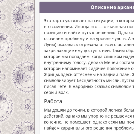
Описание аркана
Эта карта указывает на ситуации, в кото
его сомнения. Иногда это — отчаянная по
позицию и найти путь к решению. Однако
осознаем проблему и на уровне чувств. А 
Луны) оказалась отрезана от всего остал
закрывающие ему доступ к ней. Таким обр
которое мы попадаем, когда слишком надее
внутреннему голосу. Двойка Мечей состав
которой напоминает сидячее положение о
Жрицы, здесь оттеснены на задний план. Ж
символизирует бесцветность мысли, пусты
писал Гёте. В народных сказках символом
серый волк.
Работа
Мы дошли до точки, в которой логика бол
действий, однако мы упорно не решаемся 
конечно, не помешает, однако если мы по-
найдём кардинального решения проблемы