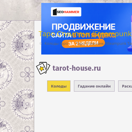
Таро Стимпанк (Steampunk 
Колоды таро
Таро Стимпанк (Steampunk Tar
Колоды
Гадание онлайн
Раск