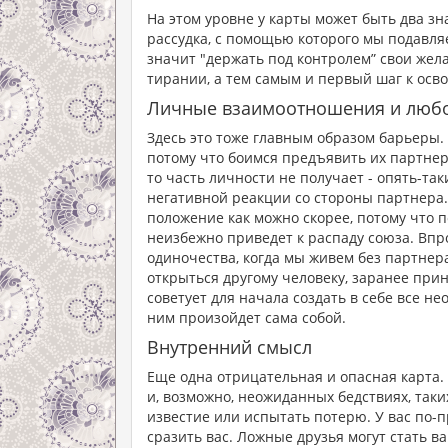
На этом уровне у карты может быть два з
рассудка, с помощью которого мы подавля
значит "держать под контролем” свои жела
тирании, а тем самым и первый шаг к осв
Личные взаимоотношения и люб
Здесь это тоже главным образом барьеры.
потому что боимся предъявить их партнеру
то часть личности не получает - опять-та
негативной реакции со стороны партнера.
положение как можно скорее, потому что п
неизбежно приведет к распаду союза. Вп
одиночества, когда мы живем без партнер
открыться другому человеку, заранее приня
советует для начала создать в себе все не
ним произойдет сама собой.
Внутренний смысл
Еще одна отрицательная и опасная карта.
и, возможно, неожиданных бедствиях, таки
известие или испытать потерю. У вас по-
сразить вас. Ложные друзья могут стать 