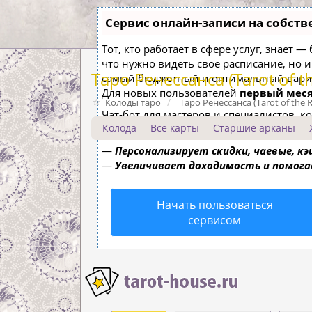
Сервис онлайн-записи на собств
Тот, кто работает в сфере услуг, знает 
что нужно видеть свое расписание, но 
Таро Ренессанса (Tarot of t
самый бюджетный и оптимальный вари
Для новых пользователей
первый меся
Колоды таро
Таро Ренессанса (Tarot of the 
Чат-бот для мастеров и специалистов, 
Колода
Все карты
Старшие арканы
—
Сам записывает клиентов и напоми
—
Персонализирует скидки, чаевые, к
—
Увеличивает доходимость и помог
Начать пользоваться
сервисом