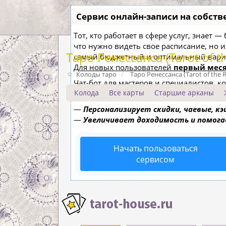
Сервис онлайн-записи на собств
Тот, кто работает в сфере услуг, знает 
что нужно видеть свое расписание, но 
Таро Ренессанса (Tarot of t
самый бюджетный и оптимальный вари
Для новых пользователей
первый меся
Колоды таро
Таро Ренессанса (Tarot of the 
Чат-бот для мастеров и специалистов, 
Колода
Все карты
Старшие арканы
—
Сам записывает клиентов и напоми
—
Персонализирует скидки, чаевые, к
—
Увеличивает доходимость и помог
Начать пользоваться
сервисом