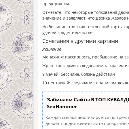
предприятия.
Отметьте, что некоторые толкования дво
значение и заявляют, что Двойка Жезлов н
Но большинство этих толкований карты та
удачей грядет несчастье.
Сочетания в другими картами
Усиление
Монахиня: пассивность, пребывание на з
Жрец: конформиз, следование за коллект
9 мечей: бессилие, боязнь действий
10 пентаклей: следование правилам, лоял
Забиваем Сайты В ТОП КУВАЛД
SeoHammer
Каждая ссылка анализируется по трем
делает продвижение сайта прозрачным