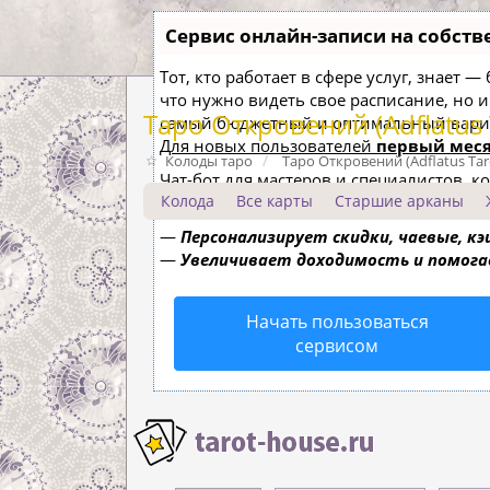
Сервис онлайн-записи на собств
Тот, кто работает в сфере услуг, знает 
что нужно видеть свое расписание, но 
Таро Откровений (Adflatus 
самый бюджетный и оптимальный вари
Для новых пользователей
первый меся
Колоды таро
Таро Откровений (Adflatus Tar
Чат-бот для мастеров и специалистов, 
Колода
Все карты
Старшие арканы
—
Сам записывает клиентов и напоми
—
Персонализирует скидки, чаевые, к
—
Увеличивает доходимость и помог
Начать пользоваться
сервисом