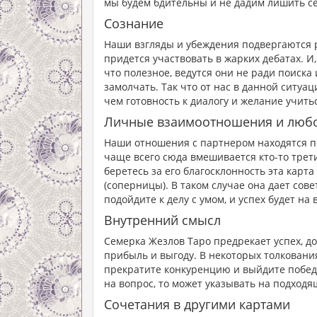
мы будем бдительны и не дадим лишить се
Сознание
Наши взгляды и убеждения подвергаются 
придется участвовать в жарких дебатах. И,
что полезное, ведутся они не ради поиска
замолчать. Так что от нас в данной ситуа
чем готовность к диалогу и желание учитьс
Личные взаимоотношения и люб
Наши отношения с партнером находятся по
чаще всего сюда вмешивается кто-то трети
беретесь за его благосклонность эта карта
(соперницы). В таком случае она дает сове
подойдите к делу с умом, и успех будет на
Внутренний смысл
Семерка Жезлов Таро предрекает успех, д
прибыль и выгоду. В некоторых толковани
прекратите конкуренцию и выйдите победи
на вопрос, то может указывать на подход
Сочетания в другими картами