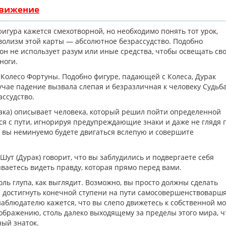
движение
игура кажется смехотворной, но необходимо понять тот урок,
олизм этой карты — абсолютное безрассудство. Подобно
 он не использует разум или иные средства, чтобы освещать св
 ноги.
 Колесо Фортуны. Подобно фигуре, падающей с Колеса, Дурак
учае падение вызвала слепая и безразличная к человеку Судьба
ассудство.
рака) описывает человека, который решил пойти определенной
лся с пути, игнорируя предупреждающие знаки и даже не глядя 
а, вы неминуемо будете двигаться вслепую и совершите
Шут (Дурак) говорит, что вы заблудились и подвергаете себя
ываетесь видеть правду, которая прямо перед вами.
толь глупа, как выглядит. Возможно, вы просто должны сделать
ы достигнуть конечной ступени на пути самосовершенствоваршя
наблюдателю кажется, что вы слепо движетесь к собственной мо
еображению, столь далеко выходящему за пределы этого мира, ч
ный знаток.