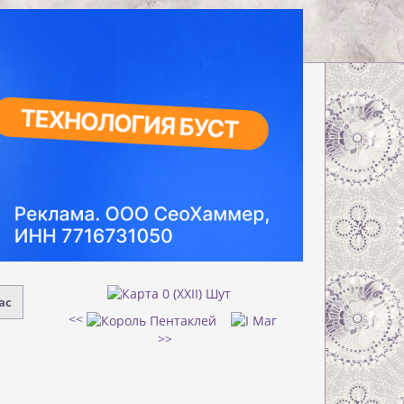
ас
<<
>>