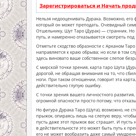
Зарегистрироваться и Начать про
Нельзя недооценивать Дурака. Возможно, его ф
который он может преподать. Очевидный симв
Отшельнику, Шут Таро (Дурак) — странник. Но
путь, и намеренно отказывается смотреть под
Отметьте сходство образности с Арканом Таро
направляется к краю обрыва; но если в том сл
здесь виновато ваше собственное слепое безр
С мирской точки зрения, карта таро Шута (Ду
дорогой, не обращая внимания на то, что сби
ноги. При таком отношении, говорит эта карт
действительно глупую ошибку.
С точки зрения вашего личностного развития, 
огромной опасности просто потому, что отказ
Но фигура Дурака Таро (Шута), возможно, не с
прыжок, опираясь лишь на слепую веру, чтоб
пусть даже этот прыжок вас страшит. И пусть 
в действительности это может быть путь к пр
его не может вообразить даже самый умудрен