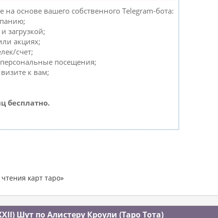
e на основе вашего собственного Telegram-бота:
мпанию;
и загрузкой;
или акциях;
лек/счет;
 персональные посещения;
визите к вам;
ц бесплатно.
 чтения карт таро»
XII) Шут по Алистеру Кроули (Таро Тота)