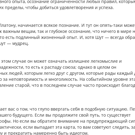
ивного опыта, осознание ограниченности любых правил, котор
их пределы, чтобы добиться удовлетворения и успеха.
 Платону, начинается всякое познание. И тут он опять-таки може
 важным вещам, так и глубокое осознание, что ничего в мире 
— то есть подлинный жизненный опыт. И, хотя Шут — всегда обра
 шут — мудрец.
 в этом случае он может означать излишнее легкомыслие и
адежности, то есть к распаду союза; однако в целом он
ных людей, которым легко друг с другом, которые рады каждый 
го за неповторимость и многоликость. На событийном уровне эт
ление старой, что в последнем случае часто происходит благо
ет вас о том, что глупо ввергать себя в подобную ситуацию. П
шего будущего. Если вы продолжите свой путь, то существует
рофы. Но если вы обратите внимание на предупреждающий сиг
ктически, если выпадает эта карта, то вам советуют следить, з
ву и прекратить намеренно быть идиотом.