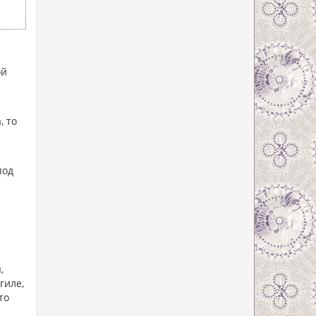
ой
, то
под
,
гиле,
то