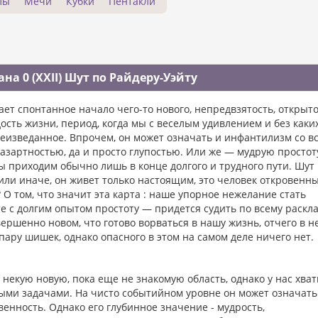
лы
Мечи
Кубки
Пентакли
на 0 (XXII) Шут по Райдеру-Уэйту
ет спонтанное начало чего-то нового, непредвзятость, открыто
ость жизни, период, когда мы с веселым удивлением и без каки
неизведанное. Впрочем, он может означать и инфантилизм со в
азартностью, да и просто глупостью. Или же — мудрую простот
ы приходим обычно лишь в конце долгого и трудного пути. Шут
или иначе, он живет только настоящим, это человек откровенны
О том, что значит эта карта : наше упорное нежелание стать
 с долгим опытом простоту — придется судить по всему раскла
ершенно новом, что готово ворваться в нашу жизнь, отчего в н
пару шишек, однако опасного в этом на самом деле ничего нет.
 некую новую, пока еще не знакомую область, однако у нас хват
выми задачами. На чисто событийном уровне он может означать
енность. Однако его глубинное значение - мудрость,