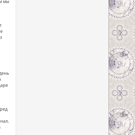
ым мы
т
не
з
день
а
даря
еред
нал,
а