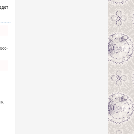
едет
есс-
я,