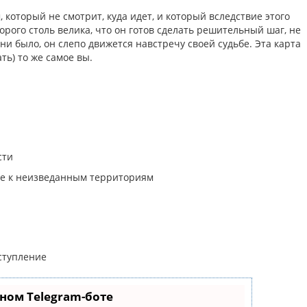
 который не смотрит, куда идет, и который вследствие этого
торого столь велика, что он готов сделать решительный шаг, не
 ни было, он слепо движется навстречу своей судьбе. Эта карта
ать) то же самое вы.
сти
вие к неизведанным территориям
тступление
ном Telegram-боте