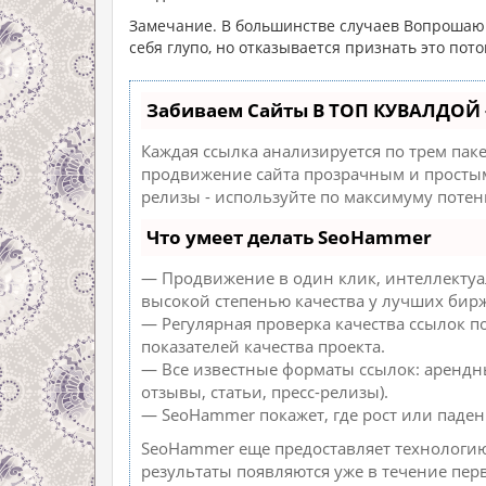
Замечание. В большинстве случаев Вопрошающ
себя глупо, но отказывается признать это пот
Забиваем Сайты В ТОП КУВАЛДОЙ 
Каждая ссылка анализируется по трем пак
продвижение сайта прозрачным и простым 
релизы - используйте по максимуму поте
Что умеет делать SeoHammer
— Продвижение в один клик, интеллектуа
высокой степенью качества у лучших бирж
— Регулярная проверка качества ссылок п
показателей качества проекта.
— Все известные форматы ссылок: арендн
отзывы, статьи, пресс-релизы).
— SeoHammer покажет, где рост или паден
SeoHammer еще предоставляет технологи
результаты появляются уже в течение пер