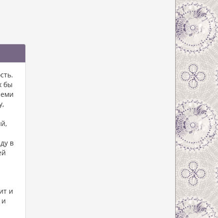
сть.
х бы
семи
у,
й,
ду в
ей
ит и
 и