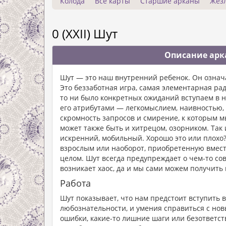
Колода
Все карты
Старшие арканы
Жез
0 (XXII) Шут
Описание арка
Шут — это наш внутренний ребенок. Он означа
Это беззаботная игра, самая элементарная рад
то ни было конкретных ожиданий вступаем в 
его атрибутами — легкомыслием, наивностью, 
скромность запросов и смирение, к которым м
может также быть и хитрецом, озорником. Так 
искренний, мобильный. Хорошо это или плохо? 
взрослым или наоборот, приобретенную вместе
целом. Шут всегда предупреждает о чем-то сов
возникает хаос, да и мы сами можем получить 
Работа
Шут показывает, что нам предстоит вступить в
любознательности, и умения справиться с но
ошибки, какие-то лишние шаги или безответств