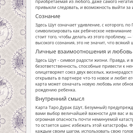
приобретаемая из любого, даже самого негат
привыкли следовать, и возможность выйти за 
Сознание
Здесь Шут означает удивление, с которого, по
символизировать как ребяческое невнимание к
стоит того, чтобы делать из этого проблему, 
высокого сознания, это не значит, что всякий
Личные взаимоотношения и любовь
Здесь Шут - символ радости жизни. Правда, и
безответственность, способные привести к нен
олицетворяет союз двух веселых, жизнерадост
открывать в партнере что-то новое и любят е
карта может означать новую любовь или обнов
рождению ребенка.
Внутренний смысл
Карта Таро Дурак (Шут, Безумный) предупрежда
вами выбор величайшей важности для вас и ва
огромная опасность почти неминуемой катаст
то остается шанс избежать этой катастрофы. Фа
каждым своим шагом, использовать свою голо