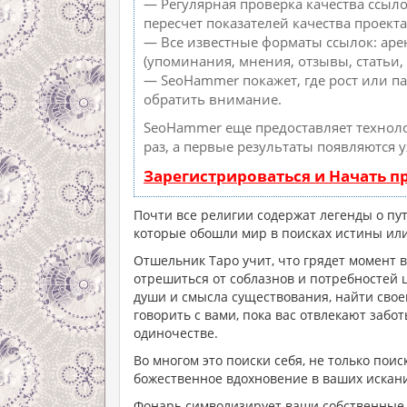
— Регулярная проверка качества ссыл
пересчет показателей качества проекта
— Все известные форматы ссылок: аре
(упоминания, мнения, отзывы, статьи, 
— SeoHammer покажет, где рост или па
обратить внимание.
SeoHammer еще предоставляет техно
раз, а первые результаты появляются 
Зарегистрироваться и Начать 
Почти все религии содержат легенды о пут
которые обошли мир в поисках истины или
Отшельник Таро учит, что грядет момент 
отрешиться от соблазнов и потребностей 
души и смысла существования, найти свое
говорить с вами, пока вас отвлекают забо
одиночестве.
Во многом это поиски себя, не только поис
божественное вдохновение в ваших искани
Фонарь символизирует ваши собственные 