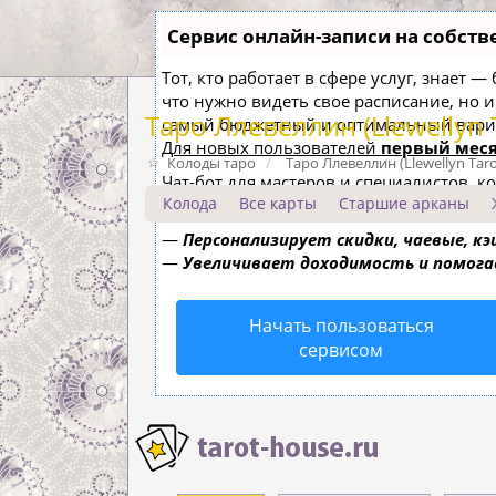
Сервис онлайн-записи на собств
Тот, кто работает в сфере услуг, знает 
что нужно видеть свое расписание, но 
Таро Ллевеллин (Llewellyn 
самый бюджетный и оптимальный вари
Для новых пользователей
первый меся
Колоды таро
Таро Ллевеллин (Llewellyn Taro
Чат-бот для мастеров и специалистов, 
Колода
Все карты
Старшие арканы
—
Сам записывает клиентов и напоми
—
Персонализирует скидки, чаевые, к
—
Увеличивает доходимость и помог
Начать пользоваться
сервисом