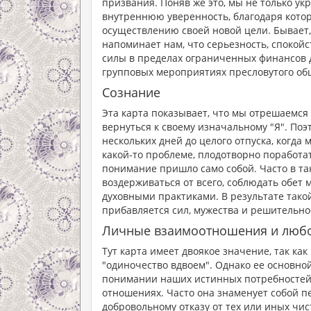
призвания. Поняв же это, мы не только ук
внутреннюю уверенность, благодаря кото
осуществлению своей новой цели. Бывает,
напоминает нам, что серьезность, спокой
силы в пределах ограниченных финансов 
групповых мероприятиях пресловутого об
Сознание
Эта карта показывает, что мы отрешаемся
вернуться к своему изначальному "Я". По
нескольких дней до целого отпуска, когда
какой-то проблеме, плодотворно поработа
понимание пришло само собой. Часто в та
воздерживаться от всего, соблюдать обет
духовными практиками. В результате такой
прибавляется сил, мужества и решительно
Личные взаимоотношения и люб
Тут карта имеет двоякое значение, так как
"одиночество вдвоем". Однако ее основной
понимании наших истинных потребностей 
отношениях. Часто она знаменует собой п
добровольному отказу от тех или иных чи