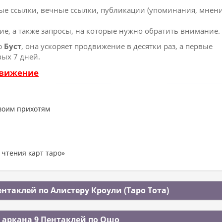
ые ссылки, вечные ссылки, публикации (упоминания, мнени
ие, а также запросы, на которые нужно обратить внимание.
ю
Буст
, она ускоряет продвижение в десятки раз, а первые
вых 7 дней.
движение
воим прихотям
 чтения карт таро»
нтаклей по Алистеру Кроули (Таро Тота)
 аркана 9 Пентаклей по Ошо