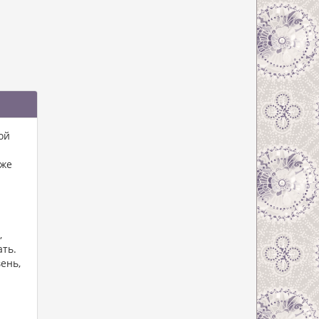
ой
кже
,
ать.
ень,