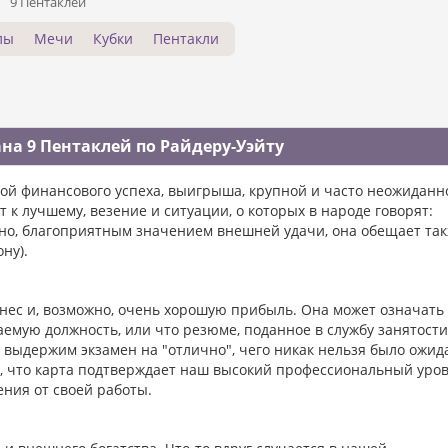
9 Пентаклей
лы
Мечи
Кубки
Пентакли
на 9 Пентаклей по Райдеру-Уэйту
той финансового успеха, выигрыша, крупной и часто неожиданн
 к лучшему, везение и ситуации, о которых в народе говорят:
нно, благоприятным значением внешней удачи, она обещает та
ну).
нес и, возможно, очень хорошую прибыль. Она может означать
мую должность, или что резюме, поданное в службу занятости
выдержим экзамен на "отлично", чего никак нельзя было ожид
 что карта подтверждает наш высокий профессиональный уров
ния от своей работы.