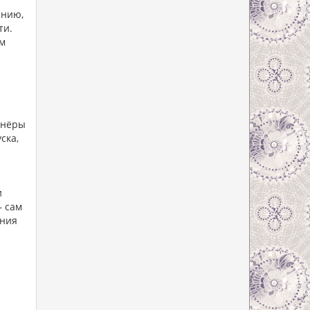
ению,
ти.
ем
тнёры
ска,
и
— сам
ения