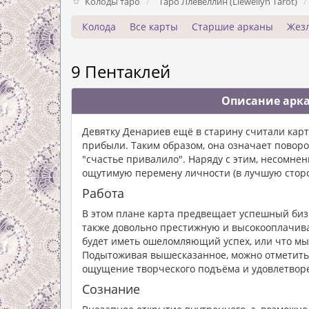
Колоды таро
Таро Ллевеллин (Llewellyn Tarot)
Колода
Все карты
Старшие арканы
Жез
9 Пентаклей
Описание арка
Девятку Денариев ещё в старину считали кар
прибыли. Таким образом, она означает поворот
"счастье привалило". Наряду с этим, несомне
ощутимую перемену личности (в лучшую сторо
Работа
В этом плане карта предвещает успешный биз
также довольно престижную и высокооплачивае
будет иметь ошеломляющий успех, или что мы 
Подытоживая вышесказанное, можно отметить,
ощущение творческого подъёма и удовлетворе
Сознание