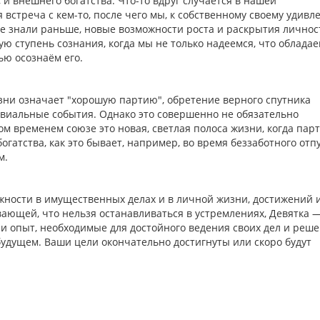
 и внешнего богатства. Что-то вдруг случается в нашей
встреча с кем-то, после чего мы, к собственному своему удивл
не знали раньше, новые возможности роста и раскрытия личнос
ю ступень сознания, когда мы не только надеемся, что облада
ью осознаём его.
зни означает "хорошую партию", обретение верного спутника
виальные события. Однако это совершенно не обязательно
м временем союзе это новая, светлая полоса жизни, когда пар
гатства, как это бывает, например, во время беззаботного отпу
м.
жности в имущественных делах и в личной жизни, достижений 
ывающей, что нельзя останавливаться в устремлениях, Девятка 
ь и опыт, необходимые для достойного ведения своих дел и реш
будущем. Ваши цели окончательно достигнуты или скоро будут