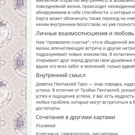
Внезапное открытие внутреннего, а, возможно,
повседневной жизни, происходит неожиданная 
обнаруживаем в себе способности, о которых 
Карта может обозначать также переход на нову
неким внутренним богатством, но уже полност
Личные взаимоотношения и любовь
Нам "привалило счастье", что в обыденной жи
жизни, впечатляющую встречу и другие нетри
подразумевает новые знакомства. В испытанно
открывают друг перед другом свои душевные бо
вдали ото всех забот и волнений, только вдвоё
Внутренний смысл
Девятка Пентаклей Таро — знак порядка, наде
успеха. В отличие от Тройки Пентаклей, указ
успех и ощущение успеха. У вас есть мудрост
любых проблем, которые могут встретиться в 
достигнуты.
Сочетания в другими картами
Усиление
Колесница: самоконтроль, дисциплина