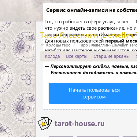
Сервис онлайн-записи на собств
Тот, кто работает в сфере услуг, знает 
что нужно видеть свое расписание, но 
Таро Ллевеллин (Llewellyn 
самый бюджетный и оптимальный вари
Для новых пользователей
первый меся
Колоды таро
Таро Ллевеллин (Llewellyn Taro
Чат-бот для мастеров и специалистов, 
Колода
Все карты
Старшие арканы
—
Сам записывает клиентов и напоми
—
Персонализирует скидки, чаевые, к
—
Увеличивает доходимость и помог
Начать пользоваться
сервисом