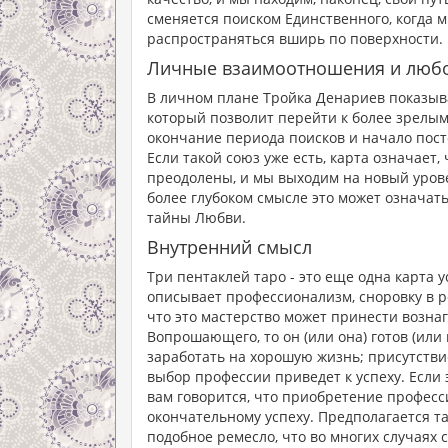
сменяется поиском Единственного, когда 
распространяться вширь по поверхности.
Личные взаимоотношения и люб
В личном плане Тройка Денариев показыв
который позволит перейти к более зрелым
окончание периода поисков и начало пост
Если такой союз уже есть, карта означае
преодолены, и мы выходим на новый урове
более глубоком смысле это может означат
тайны Любви.
Внутренний смысл
Три пентаклей таро - это еще одна карта у
описывает профессионализм, сноровку в р
что это мастерство может принести возна
Вопрошающего, то он (или она) готов (или 
заработать на хорошую жизнь; присутствие
выбор профессии приведет к успеху. Если
вам говорится, что приобретение професс
окончательному успеху. Предполагается т
подобное ремесло, что во многих случаях 