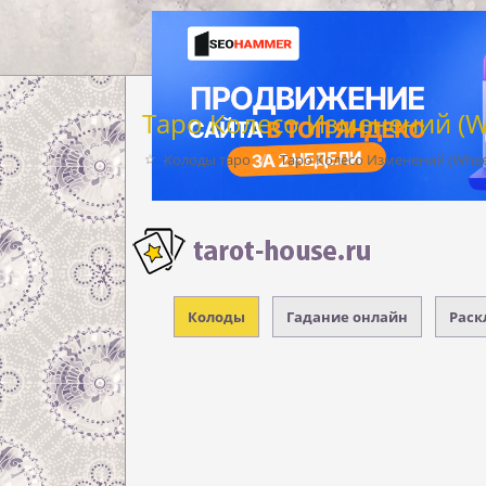
Таро Колесо Изменений (Wh
Колоды таро
Таро Колесо Изменений (Wheel
Колоды
Гадание онлайн
Раск