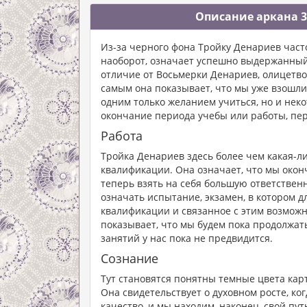
Описание аркана 3
Из-за черного фона Тройку Денариев част
наоборот, означает успешно выдержанный 
отличие от Восьмерки Денариев, олицетв
самым она показывает, что мы уже взошли
одним только желанием учиться, но и нек
окончание периода учебы или работы, пе
Работа
Тройка Денариев здесь более чем какая-л
квалификации. Она означает, что мы окон
теперь взять на себя большую ответствен
означать испытание, экзамен, в котором д
квалификации и связанное с этим возможн
показывает, что мы будем пока продолжат
занятий у нас пока не предвидится.
Сознание
Тут становятся понятны темные цвета карт
Она свидетельствует о духовном росте, ко
качество, и мы находим, наконец, свой пут