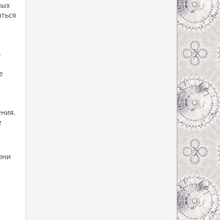
ных
аться
в
е
ения.
е
они