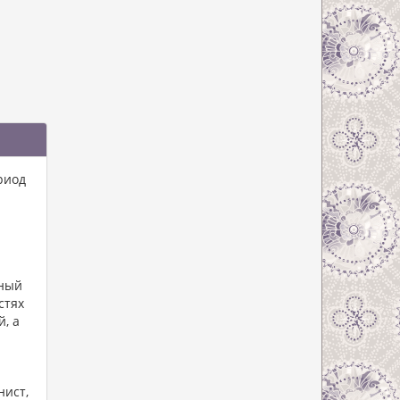
риод
нный
стях
, а
нист,