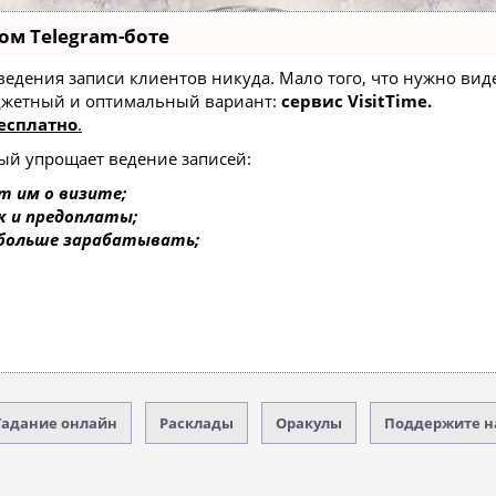
ом Telegram-боте
ез ведения записи клиентов никуда. Мало того, что нужно ви
юджетный и оптимальный вариант:
сервис VisitTime.
есплатно
.
рый упрощает ведение записей:
т им о визите;
к и предоплаты;
 больше зарабатывать;
Гадание онлайн
Расклады
Оракулы
Поддержите н