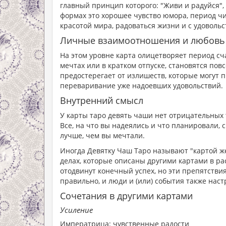
главный принцип которого: "Живи и радуйся"
формах это хорошее чувство юмора, период чи
красотой мира, радоваться жизни и с удоволь
Личные взаимоотношения и любовь
На этом уровне карта олицетворяет период сч
мечтах или в кратком отпуске, становятся пов
предостерегает от излишеств, которые могут 
переваривание уже надоевших удовольствий.
Внутренний смысл
У карты таро девять чаши нет отрицательных 
Все, на что вы надеялись и что планировали, 
лучше, чем вы мечтали.
Иногда Девятку Чаш Таро называют "картой ж
делах, которые описаны другими картами в ра
отодвинут конечный успех, но эти препятстви
правильно, и люди и (или) события также наст
Сочетания в другими картами
Усиление
Императрица: чувственные радости