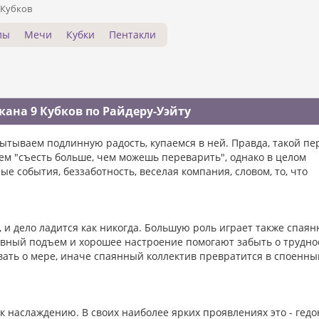
 Кубков
лы
Мечи
Кубки
Пентакли
ана 9 Кубков по Райдеру-Уэйту
пытываем подлинную радость, купаемся в ней. Правда, такой пе
ем "съесть больше, чем можешь переварить", однако в целом
е события, беззаботность, веселая компания, словом, то, что
, и дело ладится как никогда. Большую роль играет также спая
евный подъем и хорошее настроение помогают забыть о трудно
вать о мере, иначе спаянный коллектив превратится в споенный
 наслаждению. В своих наиболее ярких проявлениях это - гедо