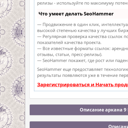
релизы - используйте по максимуму поте
Что умеет делать SeoHammer
— Продвижение в один клик, интеллектуа
высокой степенью качества у лучших бирж
— Регулярная проверка качества ссылок п
показателей качества проекта.
— Все известные форматы ссылок: арендн
отзывы, статьи, пресс-релизы).
— SeoHammer покажет, где рост или паден
SeoHammer еще предоставляет технологи
результаты появляются уже в течение пер
Зарегистрироваться и Начать про
Описание аркана 9 
Описани