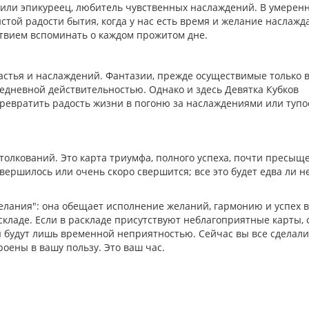
, или эпикуреец, любитель чувственных наслаждений. В умерен
стой радости бытия, когда у нас есть время и желание наслажд
ствием вспоминать о каждом прожитом дне.
астья и наслаждений. Фантазии, прежде осуществимые только 
седневной действительностью. Однако и здесь Девятка Кубков
превратить радость жизни в погоню за наслаждениями или тупо
толкований. Это карта триумфа, полного успеха, почти пресыщ
свершилось или очень скоро свершится; все это будет едва ли н
елания": она обещает исполнение желаний, гармонию и успех в
складе. Если в раскладе присутствуют неблагоприятные карты, 
я будут лишь временной неприятностью. Сейчас вы все сделали
роены в вашу пользу. Это ваш час.