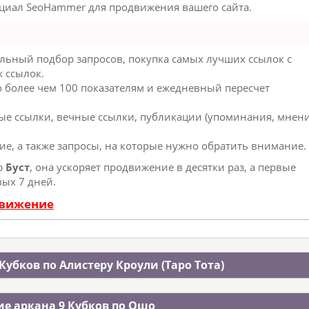
нциал SeoHammer для продвижения вашего сайта.
льный подбор запросов, покупка самых лучших ссылок с
 ссылок.
о более чем 100 показателям и ежедневный пересчет
ые ссылки, вечные ссылки, публикации (упоминания, мнени
ие, а также запросы, на которые нужно обратить внимание.
ю
Буст
, она ускоряет продвижение в десятки раз, а первые
вых 7 дней.
движение
Кубков по Алистеру Кроули (Таро Тота)
е аркана 9 Кубков по Ошо