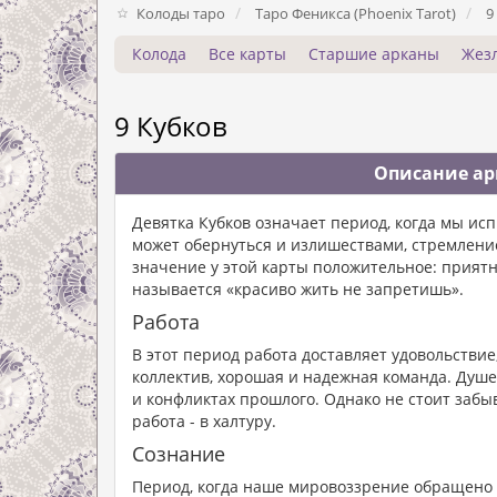
Колоды таро
Таро Феникса (Phoenix Tarot)
9
Колода
Все карты
Старшие арканы
Жез
9 Кубков
Описание арк
Девятка Кубков означает период, когда мы ис
может обернуться и излишествами, стремлени
значение у этой карты положительное: приятны
называется «красиво жить не запретишь».
Работа
В этот период работа доставляет удовольствие
коллектив, хорошая и надежная команда. Душ
и конфликтах прошлого. Однако не стоит забы
работа - в халтуру.
Сознание
Период, когда наше мировоззрение обращено к