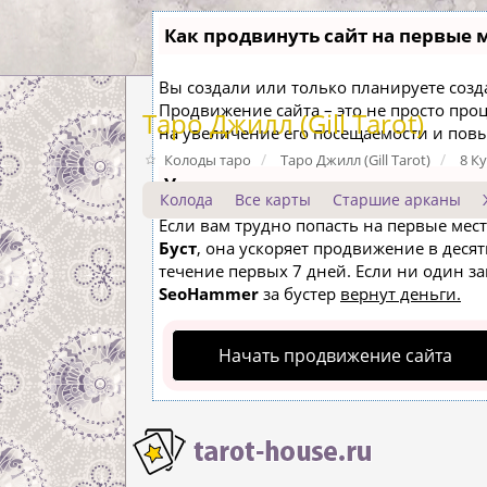
Как продвинуть сайт на первые 
Вы создали или только планируете создат
Продвижение сайта – это не просто про
Таро Джилл (Gill Tarot)
на увеличение его посещаемости и пов
Колоды таро
Таро Джилл (Gill Tarot)
8 К
Ускорение продвижения
Колода
Все карты
Старшие арканы
Если вам трудно попасть на первые мес
Буст
, она ускоряет продвижение в десят
течение первых 7 дней. Если ни один зап
SeoHammer
за бустер
вернут деньги.
Начать продвижение сайта