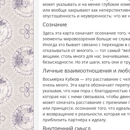
может указывать и на менее глубокие изм
или вообще закрывают как неперспективну
опустошённость и неуверенность: что же н
Сознание
Здесь эта карта означает осознание того,
элементы мировоззрения больше не служат
Иногда это бывает связано с переходом в
отказываться от многого, — тот самый "вел
вещами, столь много для нас значившими,
безысходности. Но эти шаги, хоть они и тр
Личные взаимоотношения и люб
Восьмёрка Кубков — это расставание с че
очень много. Эта карта обозначает перепу
указывая, что нам пора с благодарностью п
которая нас с ними связывала, чтобы двин
может означать расставание с прежними 
или принцессе, осознание того, что идеал
и возвращение к реальности, которая не т
приблизить партнёра к идеалу.
Внутренний смысл