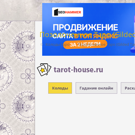
Позолоченное Таро (Gilded
Колоды таро
Позолоченное Таро (Gilded Tar
Колоды
Гадание онлайн
Раск