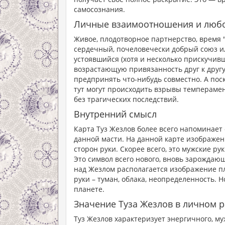
самосознания.
Личные взаимоотношения и люб
Живое, плодотворное партнерство, время "
сердечный, почеловечески добрый союз ил
устоявшийся (хотя и несколько прискучивш
возрастающую привязанность друг к друг
предпринять что-нибудь совместно. А поско
тут могут происходить взрывы темперамен
без трагических последствий.
Внутренний смысл
Карта Туз Жезлов более всего напоминает
данной масти. На данной карте изображен
сторон руки. Скорее всего, это мужские ру
Это символ всего нового, вновь зарождающе
над Жезлом располагается изображение пла
руки – туман, облака, неопределенность. 
планете.
Значение Туза Жезлов в личном р
Туз Жезлов характеризует энергичного, му