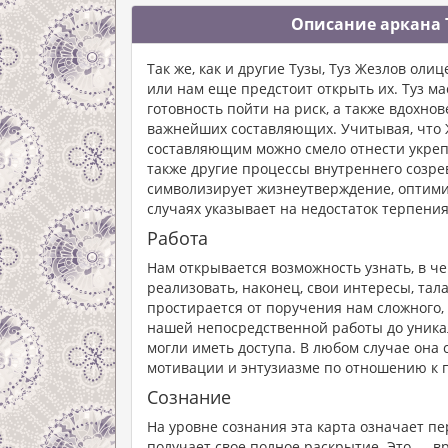
Описание аркана 
Так же, как и другие Тузы, Туз Жезлов ол
или нам еще предстоит открыть их. Туз м
готовность пойти на риск, а также вдохно
важнейших составляющих. Учитывая, что Ж
составляющим можно смело отнести укреп
также другие процессы внутреннего созрев
символизирует жизнеутверждение, оптимиз
случаях указывает на недостаток терпени
Работа
Нам открывается возможность узнать, в ч
реализовать, наконец, свои интересы, тал
простирается от поручения нам сложного, 
нашей непосредственной работы до уникал
могли иметь доступа. В любом случае она
мотивации и энтузиазме по отношению к 
Сознание
На уровне сознания эта карта означает пе
получает свое полное раскрытие. Это — в