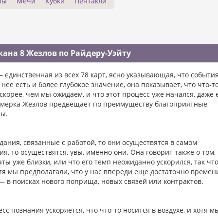
лы
Мечи
Кубки
Пентакли
ана 8 Жезлов по Райдеру-Уэйту
 единственная из всех 78 карт, ясно указывающая, что событи
ее есть и более глубокое значение, она показывает, что что-т
 скорее, чем мы ожидаем, и что этот процесс уже начался, даже 
сьмерка Жезлов предвещает по преимуществу благоприятные
зы.
ания, связанные с работой, то они осуществятся в самом
, то осуществятся, увы, именно они. Она говорит также о том,
аты уже близки, или что его темп неожиданно ускорился, так чт
отя мы предполагали, что у нас впереди еще достаточно времен
— в поисках нового поприща, новых связей или контрактов.
с познания ускоряется, что что-то носится в воздухе, и хотя м