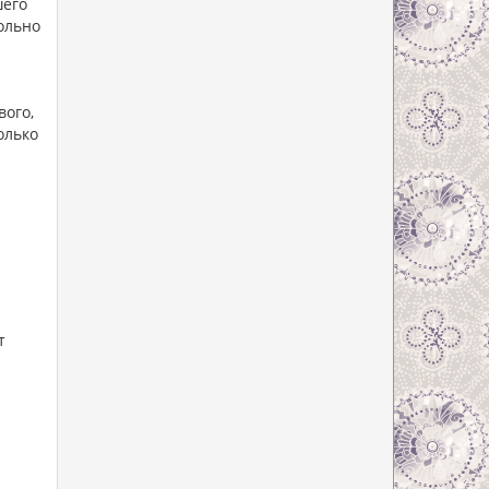
шего
ольно
вого,
олько
т