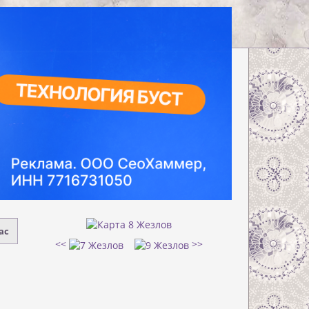
ас
<<
>>