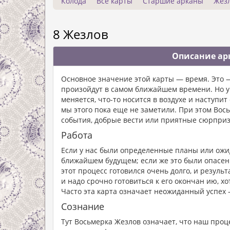
Колода
Все карты
Старшие арканы
Жез
8 Жезлов
Описание арк
Основное значение этой карты — время. Это —
произойдут в самом ближайшем времени. Но у н
меняется, что-то носится в воздухе и наступит
мы этого пока еще не заметили. При этом Во
события, добрые вести или приятные сюрпри
Работа
Если у нас были определенные планы или ожид
ближайшем будущем; если же это были опасения
этот процесс готовился очень долго, и результ
и надо срочно готовиться к его окончан ию, х
Часто эта карта означает неожиданный успех 
Сознание
Тут Восьмерка Жезлов означает, что наш процес