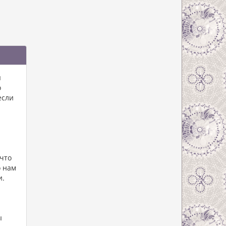
я
о
если
 что
о нам
и.
ы