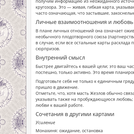
получим информацию из неожиданного источн
кругозора. Это — живая, гибкая карта, указ
часто означающая, что застывшие, закоснелы
Личные взаимоотношения и любовь
В плане личных отношений она означает ожив
необычного плодотворного союза (партнерств
в случае, если все остальные карты расклада
сюрпризов.
Внутренний смысл
Быстрее двигайтесь к вашей цели; это ваш час
поспешно, только активно. Это время планир
Подготовьте себя не только к единичным гряду
пришло в движение.
Отметьте, что, хотя масть Жезлов обычно связ
указывать также на пробуждающуюся любовь; пу
любви к вашей работе.
Сочетания в другими картами
Усиление
Монахиня: ожидание, остановка