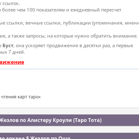
 ссылок.
о более чем 100 показателям и ежедневный пересчет
ые ссылки, вечные ссылки, публикации (упоминания, мнени
ие, а также запросы, на которые нужно обратить внимание.
ю
Буст
, она ускоряет продвижение в десятки раз, а первые
вых 7 дней.
движение
 чтения карт таро»
Жезлов по Алистеру Кроули (Таро Тота)
е аркана 8 Жезлов по Ошо