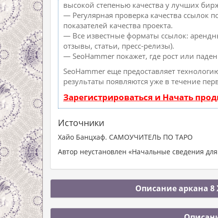
высокой степенью качества у лучших бирж
— Регулярная проверка качества ссылок п
показателей качества проекта.
— Все известные форматы ссылок: арендн
отзывы, статьи, пресс-релизы).
— SeoHammer покажет, где рост или паден
SeoHammer еще предоставляет технологи
результаты появляются уже в течение пер
Зарегистрироваться и Начать про
Источники
Хайо Банцхаф. САМОУЧИТЕЛЬ ПО ТАРО
Автор неустановлен «Начальные сведения для
Описание аркана 8 
Описани