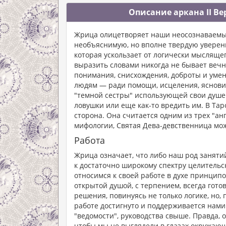
Описание аркана II В
Жрица олицетворяет наши неосознаваемые
необъяснимую, но вполне твердую уверенно
которая ускользает от логически мыслящег
выразить словами никогда не бывает вечн
понимания, снисхождения, доброты и умен
людям — ради помощи, исцеления, ясновид
"темной сестры" использующей свои душев
ловушки или еще как-то вредить им. В Таро
сторона. Она считается одним из трех "ан
мифологии, Святая Дева-девствeнница мо
Работа
Жрица означает, что либо наш род занятий
к достаточно широкому спектру целительс
относимся к своей работе в духе принцип
открытой душой, с терпением, всегда гот
решения, повинуясь не только логике, но, 
работе достигнуто и поддерживается нам
"ведомости", руководства свыше. Правда, о
чтобы мы не выглядели в глазах окружающ