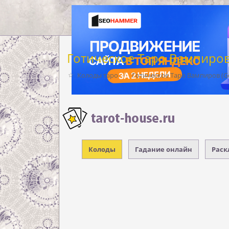
Готическое Таро Вампиров (
Колоды таро
Готическое Таро Вампиров (Got
Колоды
Гадание онлайн
Раск