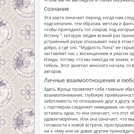
Сознание
Эта карта означает период, когда нам сл
подсознанию, тем образам, мечтам и фант
чтобы приподнять тот покров, под которы
Истину ", которую людям всякий раз прих
устроенный разум отказывает нам в этом 
добро, а где зло. "Мудрость Лона" же скр
заставляет нас с восхищением и ужасом о
Изиды, потому что мы никогда не знаем, з
гибель. Этот архетип женского начала, со 
авторов.
Личные взаимоотношения и люб
Здесь Жрица проявляет себя главным обра
взаимопонимание, глубокую привязанность,
заботливость по отношению друг к другу, 
с партнером соединяет невидимая, но проч
остались одни, то она означает, что этот 
удовлетворение. Или она означает, что мы
готовности к новой встрече, прислушиваяс
ни к чему или не давая другим принуждать