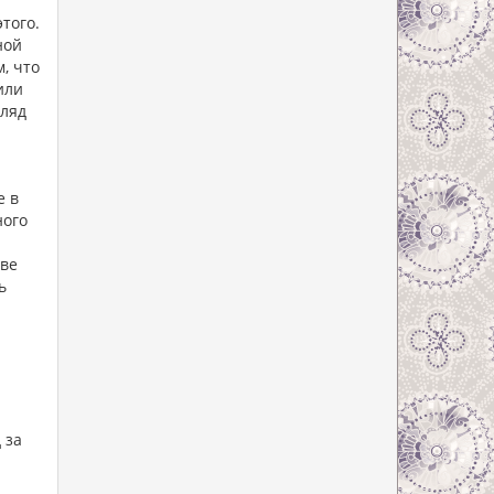
того.
ной
, что
или
гляд
е в
ного
чве
ь
 за