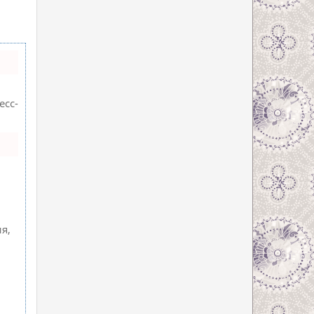
есс-
я,