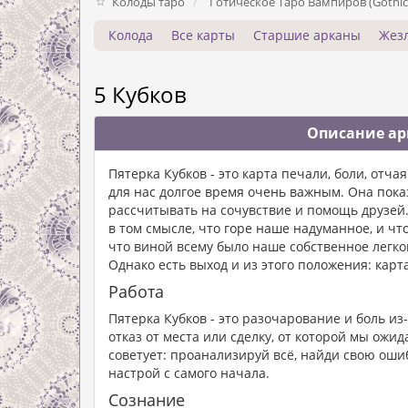
Колоды таро
Готическое Таро Вампиров (Gothic 
Колода
Все карты
Старшие арканы
Жез
5 Кубков
Описание арк
Пятерка Кубков - это карта печали, боли, отч
для нас долгое время очень важным. Она пока
рассчитывать на сочувствие и помощь друзей.
в том смысле, что горе наше надуманное, и чт
что виной всему было наше собственное легком
Однако есть выход и из этого положения: карт
Работа
Пятерка Кубков - это разочарование и боль из
отказ от места или сделку, от которой мы ож
советует: проанализируй всё, найди свою оши
настрой с самого начала.
Сознание