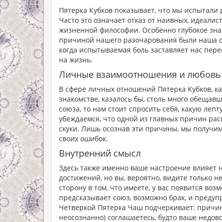
Пятерка Кубков показывает, что мы испытали р
Часто это означает отказ от наивных, идеали
жизненной философии. Особенно глубокое значе
причиной нашего разочарования были наша со
когда испытываемая боль заставляет нас пер
на жизнь.
Личные взаимоотношения и любовь
В сфере личных отношений Пятерка Кубков, ка
знакомстве, казалось бы, столь много обещав
союза, то нам стоит спросить себя, какую леп
убеждаемся, что одной из главных причин ра
скуки. Лишь осознав эти причины, мы получим
своих ошибок.
Внутренний смысл
Здесь также именно ваше настроение влияет н
достижений, но вы, вероятно, видите только 
сторону в том, что имеете, у вас появится во
предсказывает союз, возможно брак, и предупр
Четверкой Пятерка Чаш подчеркивает: причин
неосознанно) соглашаетесь, будто ваше недо