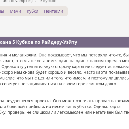
Tarot of Vampires)
5 Кубков
лы
Мечи
Кубки
Пентакли
ана 5 Кубков по Райдеру-Уэйту
аяния и меланхолии. Она показывает, что мы потеряли что-то, б
зывает, что мы не останемся один на один с нашим горем, а мо
 Однако эту утешительную сторону карты не следует истолковы
о скоро нам снова будет хорошо и весело. Часто карта показывае
ыслие, что мы не ценили того, что имеем, и поэтому лишились 
а советует не зацикливаться на своем горе слишком долго.
-за неудавшегося проекта. Она может означать провал на экзам
идали большой прибыли, но несем лишь убытки. Однако карта
бку, проверь, не слишком ли легкомыслен или негативен был тв