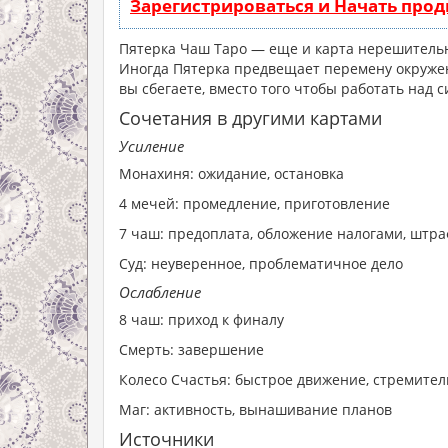
Зарегистрироваться и Начать про
Пятерка Чаш Таро — еще и карта нерешительно
Иногда Пятерка предвещает перемену окружен
вы сбегаете, вместо того чтобы работать над 
Сочетания в другими картами
Усиление
Монахиня: ожидание, остановка
4 мечей: промедление, приготовление
7 чаш: предоплата, обложение налогами, штр
Суд: неуверенное, проблематичное дело
Ослабление
8 чаш: приход к финалу
Смерть: завершение
Колесо Счастья: быстрое движение, стремите
Маг: активность, вынашивание планов
Источники