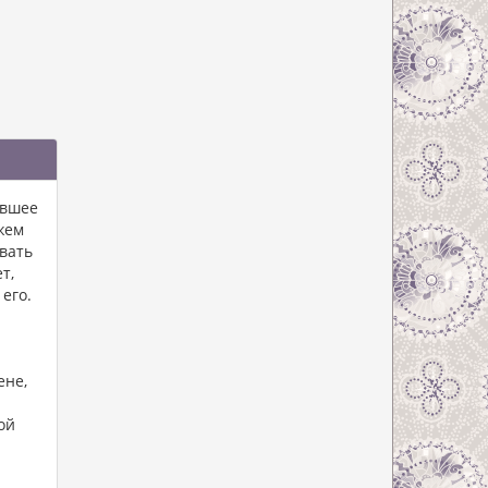
ывшее
жем
вать
т,
его.
ене,
ой