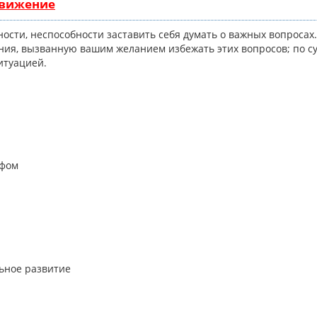
движение
сти, неспособности заставить себя думать о важных вопросах.
ия, вызванную вашим желанием избежать этих вопросов; по су
ситуацией.
афом
льное развитие