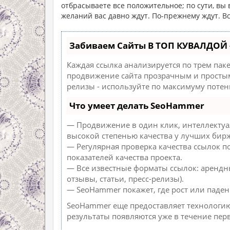
отбрасываете все положительное; по сути, вы 
желаний вас давно ждут. По-прежнему ждут. Вс
Забиваем Сайты В ТОП КУВАЛДОЙ 
Каждая ссылка анализируется по трем пак
продвижение сайта прозрачным и простым 
релизы - используйте по максимуму поте
Что умеет делать SeoHammer
— Продвижение в один клик, интеллектуа
высокой степенью качества у лучших бирж
— Регулярная проверка качества ссылок п
показателей качества проекта.
— Все известные форматы ссылок: арендн
отзывы, статьи, пресс-релизы).
— SeoHammer покажет, где рост или паден
SeoHammer еще предоставляет технологи
результаты появляются уже в течение пер