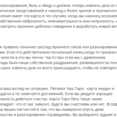
азочарование, боль и обиду и должны теперь извлечь урок из э
стических представлений и переход к более зрелой и прагматич
ние имеет эта карта в тех случаях, когда мы наконец осознаем
бственная небрежность, невнимательность или капризность, 
есмотреть прежние шаблоны поведения и выработать новый вз
к правило, означает распад прежнего союза или разочаровани
шем. Если это действительно печальный конец когда-то прекрас
ту внесли в это мы лично. Часто при этом мы с удивлением
спада было наше собственное раздражение, развившееся на по
 шанс извлечь урок из всего происшедшего, чтобы не повторят
а ваш взгляд на ситуацию. Пятерка Чаш Таро - карта неудач и
неудачи и не замечаете достижений. Если вы увидите хорошую
зможность добиться счастья. Карта Таро Пять Чаши также
еждает, что от вас зависит, будете вы счастливы или нет. Вслед
а ваших несчастий в том, что вы намеренно (пусть даже
вольство и разочарование справедливы. Вы выбираете худшее и