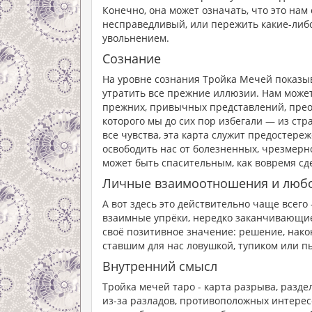
Конечно, она может означать, что это нам
несправедливый, или пережить какие-либо
увольнением.
Сознание
На уровне сознания Тройка Мечей показыв
утратить все прежние иллюзии. Нам может 
прежних, привычных представлений, прео
которого мы до сих пор избегали — из стр
все чувства, эта карта служит предостере
освободить нас от болезненных, чрезмерн
может быть спасительным, как вовремя сд
Личные взаимоотношения и люб
А вот здесь это действительно чаще всего
взаимные упрёки, нередко заканчивающиес
своё позитивное значение: решение, након
ставшим для нас ловушкой, тупиком или п
Внутренний смысл
Тройка мечей таро - карта разрыва, разд
из-за разладов, противоположных интерес