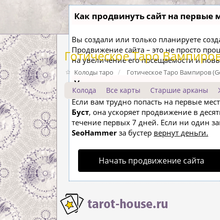
Как продвинуть сайт на первые 
Вы создали или только планируете создат
Продвижение сайта – это не просто про
Готическое Таро Вампиров (
на увеличение его посещаемости и пов
Колоды таро
Готическое Таро Вампиров (Got
Ускорение продвижения
Колода
Все карты
Старшие арканы
Если вам трудно попасть на первые мес
Буст
, она ускоряет продвижение в десят
течение первых 7 дней. Если ни один зап
SeoHammer
за бустер
вернут деньги.
Начать продвижение сайта