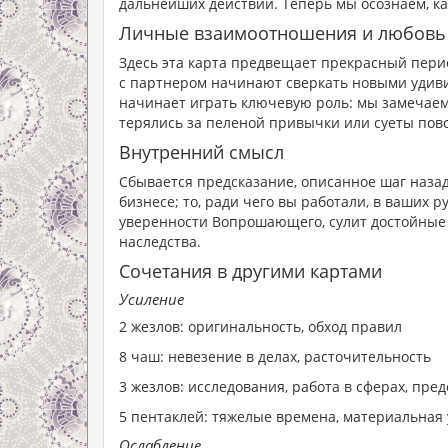
дальнейших действий. Теперь мы осознаем, ка
Личные взаимоотношения и любовь
Здесь эта карта предвещает прекрасный пери
с партнером начинают сверкать новыми удив
начинает играть ключевую роль: мы замечаем
терялись за пеленой привычки или суеты пов
Внутренний смысл
Сбывается предсказание, описанное шаг назад
бизнесе; то, ради чего вы работали, в ваших 
уверенности Вопрошающего, сулит достойные 
наследства.
Сочетания в другими картами
Усиление
2 жезлов: оригинальность, обход правил
8 чаш: невезение в делах, расточительность
3 жезлов: исследования, работа в сферах, пр
5 пентаклей: тяжелые времена, материальна
Ослабление