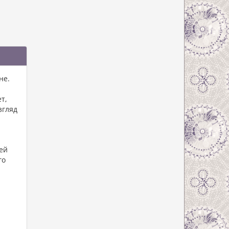
не.
т,
згляд
ей
го