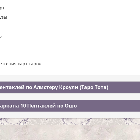
орт
 узы
о
ь
 чтения карт таро»
ентаклей по Алистеру Кроули (Таро Тота)
аркана 10 Пентаклей по Ошо