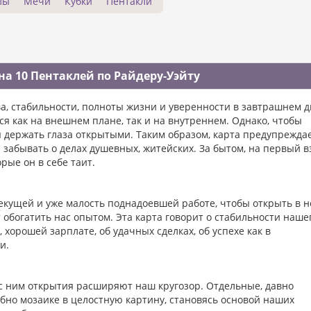
лы
Мечи
Кубки
Пентакли
а 10 Пентаклей по Райдеру-Уэйту
а, стабильности, полноты жизни и уверенности в завтрашнем д
ся как на внешнем плане, так и на внутреннем. Однако, чтобы
 держать глаза открытыми. Таким образом, карта предупреждае
 забывать о делах душевных, житейских. За бытом, на первый в
рые он в себе таит.
екущей и уже малость поднадоевшей работе, чтобы открыть в н
т обогатить нас опытом. Эта карта говорит о стабильности наше
 хорошей зарплате, об удачных сделках, об успехе как в
и.
 с ним открытия расширяют наш кругозор. Отдельные, давно
бно мозаике в целостную картину, становясь основой наших