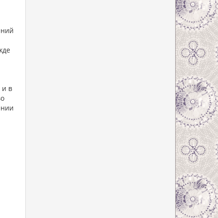
ений
жде
 и в
во
ении