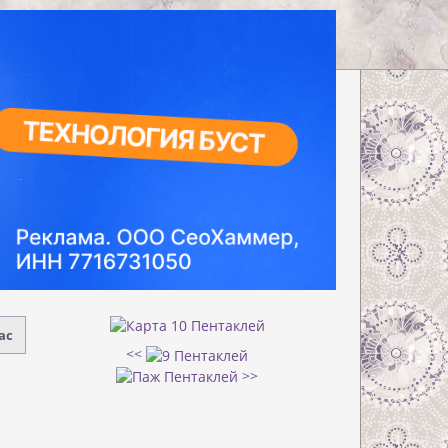
ас
<<
>>