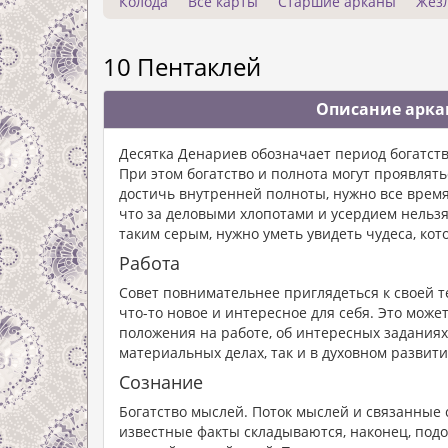
Колода
Все карты
Старшие арканы
Жез
10 Пентаклей
Описание аркан
Десятка Денариев обозначает период богатств
При этом богатство и полнота могут проявлять
достичь внутренней полноты, нужно все время
что за деловыми хлопотами и усердием нельзя
таким серым, нужно уметь увидеть чудеса, кото
Работа
Совет повнимательнее приглядеться к своей т
что-то новое и интересное для себя. Это може
положения на работе, об интересных заданиях,
материальных делах, так и в духовном развити
Сознание
Богатство мыслей. Поток мыслей и связанные
известные факты складываются, наконец, подо