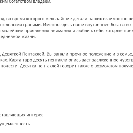
ким богатством владеем.
од, во время которого мельчайшие детали наших взаимоотнош
ительными гранями. Именно здесь наше внутреннее богатство
 малейшие проявления внимания и любви к себе, которые пре
седневной жизни.
 Девяткой Пентаклей. Вы заняли прочное положение и в семье,
руках. Карта таро десять пентакли описывает заслуженное чувст
почести. Десятка пентаклей говорит также о возможном получ
едставляющих интерес
я ущемленность