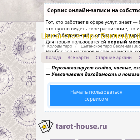
Сервис онлайн-записи на собств
Тот, кто работает в сфере услуг, знает 
что нужно видеть свое расписание, но 
Цыганское таро Бакленда (
самый бюджетный и оптимальный вари
Для новых пользователей
первый меся
Колоды таро
Цыганское таро Бакленда (Buc
Чат-бот для мастеров и специалистов, 
Колода
Все карты
Старшие арканы
—
Сам записывает клиентов и напоми
—
Персонализирует скидки, чаевые, к
—
Увеличивает доходимость и помог
Начать пользоваться
сервисом