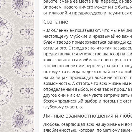
работе, смена ее места или переход к новом
Впрочем, нового ничего может и не быть, 
от иллюзий и предрассудков и научиться 
Сознание
«Влюбленные» показывают, что мы начинае
настоящему глубокие и чрезвычайно важны
будем твердо придерживаться однажды сде
остального. Отсюда ясно, что так называемо
предоставляется множество шансов) на с
колоссального самообмана: они верят, чт
заново позволит им вернее ухватить птиц
потому что всегда надеются найти что-ни
на их лицах, происходит вовсе не оттого, 
возможность. А оттого, что всю жизнь им н
определенный выбор, и она так и прошла в
другое они ни сил, ни чувств затрачиват
бескомпромиссный выбор и потом, не отсту
глубокому счастью.
Личные взаимоотношения и люб
Любовь, озаряющая всю нашу жизнь и во 
влюбленностью, которая, по меткому зам