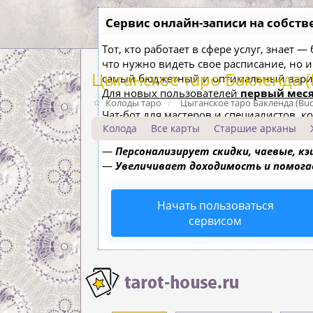
Сервис онлайн-записи на собств
Тот, кто работает в сфере услуг, знает 
что нужно видеть свое расписание, но 
Цыганское таро Бакленда (
самый бюджетный и оптимальный вари
Для новых пользователей
первый меся
Колоды таро
Цыганское таро Бакленда (Buc
Чат-бот для мастеров и специалистов, 
Колода
Все карты
Старшие арканы
—
Сам записывает клиентов и напоми
—
Персонализирует скидки, чаевые, к
—
Увеличивает доходимость и помог
Начать пользоваться
сервисом