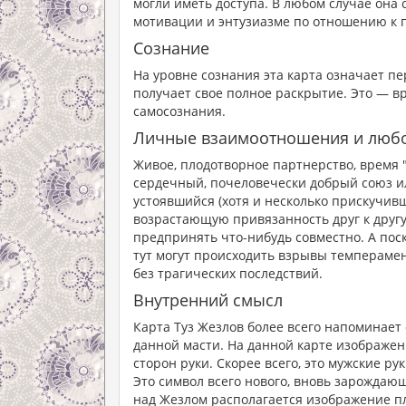
могли иметь доступа. В любом случае она
мотивации и энтузиазме по отношению к 
Сознание
На уровне сознания эта карта означает пе
получает свое полное раскрытие. Это — в
самосознания.
Личные взаимоотношения и люб
Живое, плодотворное партнерство, время "
сердечный, почеловечески добрый союз ил
устоявшийся (хотя и несколько прискучивш
возрастающую привязанность друг к друг
предпринять что-нибудь совместно. А поско
тут могут происходить взрывы темперамен
без трагических последствий.
Внутренний смысл
Карта Туз Жезлов более всего напоминает
данной масти. На данной карте изображен
сторон руки. Скорее всего, это мужские ру
Это символ всего нового, вновь зарождающе
над Жезлом располагается изображение пла