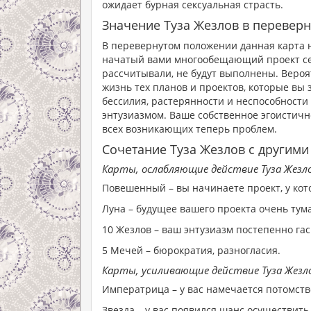
ожидает бурная сексуальная страсть.
Значение Туза Жезлов в перевер
В перевернутом положении данная карта н
начатый вами многообещающий проект себ
рассчитывали, не будут выполнены. Вероя
жизнь тех планов и проектов, которые вы
бессилия, растерянности и неспособности 
энтузиазмом. Ваше собственное эгоистичн
всех возникающих теперь проблем.
Сочетание Туза Жезлов с другими
Карты, ослабляющие действие Туза Жезло
Повешенный – вы начинаете проект, у кот
Луна – будущее вашего проекта очень тум
10 Жезлов – ваш энтузиазм постепенно га
5 Мечей – бюрократия, разногласия.
Карты, усиливающие действие Туза Жезл
Императрица – у вас намечается потомств
Звезда – у вас появился шанс осуществить 