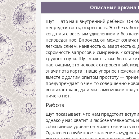
Описание аркана 0
Шут — это наш внутренний ребенок. Он оз
непредвзятость, открытость. Это беззабот
когда мы с веселым удивлением и без как
неизведанное. Впрочем, он может означат
легкомыслием, наивностью, азартностью, 
скромность запросов и смирение, к котор
трудного пути. Шут может также быть и хи
настоящим, это человек откровенный, искр
значит эта карта : наше упорное нежелан
вместе с долгим опытом простоту — придет
предупреждает о чем-то совершенно новом,
возникает хаос, да и мы сами можем получ
ничего нет.
Работа
Шут показывает, что нам предстоит вступи
однако у нас хватит и любознательности, 
событийном уровне он может означать и о
Однако его глубинное значение - мудрость
опыта, осознание ограниченности любых 