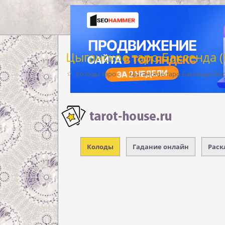
Цыганское таро Бакленда (
Колоды таро
Цыганское таро Бакленда (Buc
Колоды
Гадание онлайн
Раск