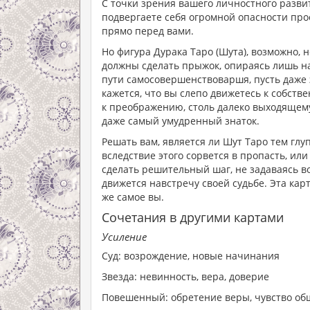
С точки зрения вашего личностного развит
подвергаете себя огромной опасности прос
прямо перед вами.
Но фигура Дурака Таро (Шута), возможно, н
должны сделать прыжок, опираясь лишь на
пути самосовершенствоваршя, пусть даже 
кажется, что вы слепо движетесь к собств
к преображению, столь далеко выходящему
даже самый умудренный знаток.
Решать вам, является ли Шут Таро тем глуп
вследствие этого сорвется в пропасть, или 
сделать решительный шаг, не задаваясь во
движется навстречу своей судьбе. Эта карт
же самое вы.
Сочетания в другими картами
Усиление
Суд: возрождение, новые начинания
Звезда: невинность, вера, доверие
Повешенный: обретение веры, чувство об