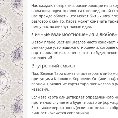
Нас ожидают открытия, расширяющие наш кру
внимания, вдруг откроются с неожиданной сто
нас прежде область. Это может быть книга, сп
разговор с кем-то. Карта может означать такж
чем у нас возникнут новые идеи.
Личные взаимоотношения и любовь
В этом плане Вестник Жезлов часто означает, 
рамках уже устоявшихся отношений, которые с
партнером; не исключено, что это будет нек
отношений.
Внутренний смысл
Паж Жезлов Таро может олицетворять либо мо
присущими Королю и Королеве. Он (или она), 
верной. Появление карты таро паж жезлов в ра
известия.
Если эта карта олицетворяет определенного че
противном случае это будет просто информац
Есть также вероятность (если паж жезлов в об
личность окажется соперником.