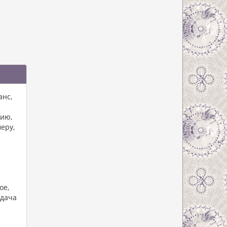
анс,
нию,
еру,
ое,
адача