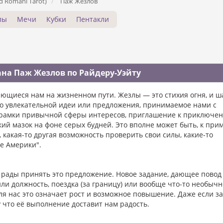
d Romani Tarot)
Паж Жезлов
лы
Мечи
Кубки
Пентакли
на Паж Жезлов по Райдеру-Уэйту
ющиеся нам на жизненном пути. Жезлы — это стихия огня, и ш
о увлекательной идеи или предложения, принимаемое нами с
а рамки привычной сферы интересов, приглашение к приключе
ий мазок на фоне серых будней. Это вполне может быть, к прим
 какая-то другая возможность проверить свои силы, какие-то
е Америки".
м рады принять это предложение. Новое задание, дающее повод
ли должность, поездка (за границу) или вообще что-то необычн
ля нас это означает рост и возможное повышение. Даже если з
му что её выполнение доставит нам радость.