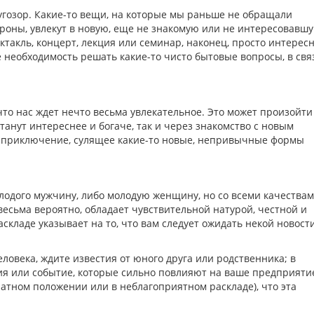
гозор. Какие-то вещи, на которые мы раньше не обращали
роны, увлекут в новую, еще не знакомую или не интересовавш
ектакль, концерт, лекция или семинар, наконец, просто интерес
е необходимость решать какие-то чисто бытовые вопросы, в свя
что нас ждет нечто весьма увлекательное. Это может произойти 
танут интереснее и богаче, так и через знакомство с новым
ое приключение, сулящее какие-то новые, непривычные формы
лодого мужчину, либо молодую женщину, но со всеми качествам
весьма вероятно, обладает чувствительной натурой, честной и
складе указывает на то, что вам следует ожидать некой новост
ловека, ждите известия от юного друга или родственника; в
ия или событие, которые сильно повлияют на ваше предприяти
ратном положении или в неблагоприятном раскладе), что эта