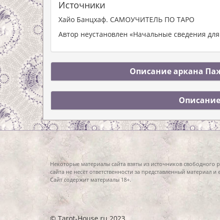
Источники
Хайо Банцхаф. САМОУЧИТЕЛЬ ПО ТАРО
Автор неустановлен «Начальные сведения для
Описание аркана Паж 
Описание
Некоторые материалы сайта взяты из источников свободного 
сайта не несёт ответственности за представленный материал и
Сайт содержит материалы 18+.
© Tarot-House.ru 2023