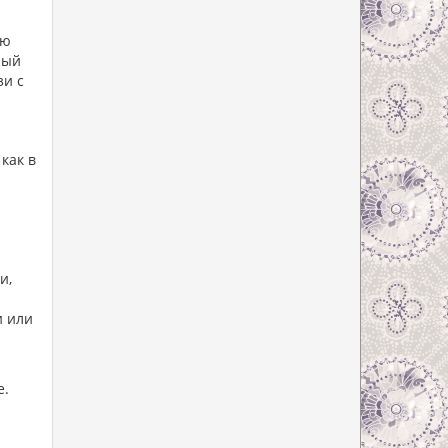
ую
ный
зи с
как в
и,
и или
е.