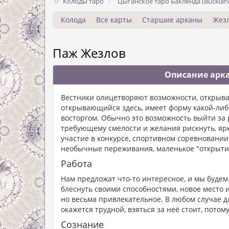
Колоды таро
Цыганское таро Бакленда (Bucklan
Колода
Все карты
Старшие арканы
Жез
Паж Жезлов
Описание арка
Вестники олицетворяют возможности, открыва
открывающийся здесь, имеет форму какой-либ
восторгом. Обычно это возможность выйти з
требующему смелости и желания рискнуть, ярк
участие в конкурсе, спортивном соревновании,
необычные переживания, маленькое "открыти
Работа
Нам предложат что-то интересное, и мы буде
блеснуть своими способностями, новое место и
но весьма привлекательное. В любом случае д
окажется трудной, взяться за неё стоит, пото
Сознание