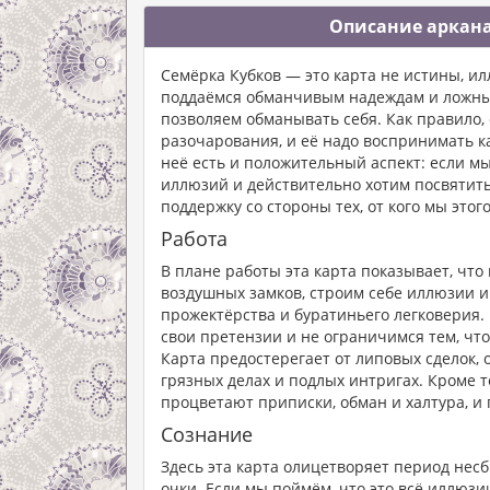
Описание аркана
Семёрка Кубков — это карта не истины, ил
поддаёмся обманчивым надеждам и ложны
позволяем обманывать себя. Как правило, 
разочарования, и её надо воспринимать ка
неё есть и положительный аспект: если м
иллюзий и действительно хотим посвятить
поддержку со стороны тех, от кого мы этог
Работа
В плане работы эта карта показывает, чт
воздушных замков, строим себе иллюзии и
прожектёрства и буратиньего легковерия. 
свои претензии и не ограничимся тем, что
Карта предостерегает от липовых сделок, о
грязных делах и подлых интригах. Кроме то
процветают приписки, обман и халтура, и 
Сознание
Здесь эта карта олицетворяет период нес
очки. Если мы поймём, что это всё иллюзи