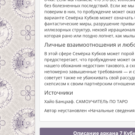
без болезненных последствий. Если же мы
поверим в них, то пробуждение может ока
варианте Семёрка Кубков может означать б
фантастические миры, разрушение привычн
иллюзорных структур, некоей иррациональ
которая рано или поздно лопнет, как мыл
Личные взаимоотношения и люб
В этой сфере Семёрка Кубков может поро
предостерегает, что пробуждение может ок
нашего обожания недостоин такового, а ск
непомерно завышенные требования — и са
советует также не убаюкивать свой рассуд
скепсисом к своим партнёрским отношени
Источники
Хайо Банцхаф. САМОУЧИТЕЛЬ ПО ТАРО
Автор неустановлен «Начальные сведения 
Описание аркана 7 Кубк