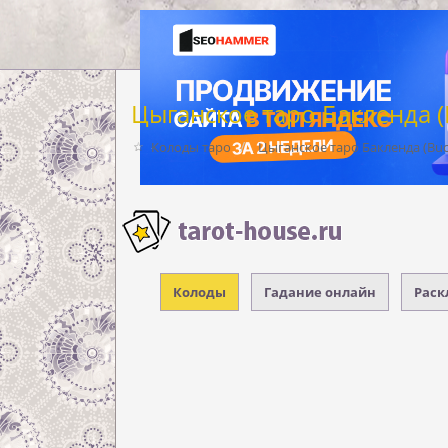
Цыганское таро Бакленда (
Колоды таро
Цыганское таро Бакленда (Buc
Колоды
Гадание онлайн
Раск