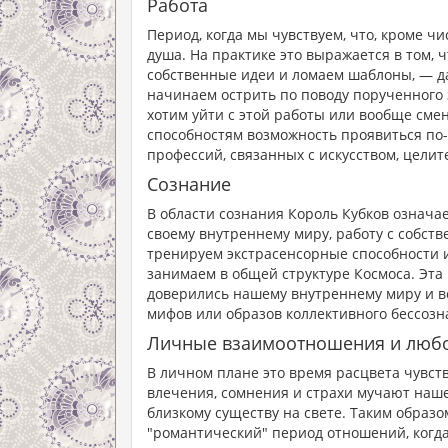
Работа
Период, когда мы чувствуем, что, кроме ч
душа. На практике это выражается в том, 
собственные идеи и ломаем шаблоны, — да
начинаем острить по поводу порученного з
хотим уйти с этой работы или вообще смен
способностям возможность проявиться по-
профессий, связанных с искусством, цели
Сознание
В области сознания Король Кубков означае
своему внутреннему миру, работу с собст
тренируем экстрасенсорные способности и
занимаем в общей структуре Космоса. Эта
доверились нашему внутреннему миру и вс
мифов или образов коллективного бессозн
Личные взаимоотношения и люб
В личном плане это время расцвета чувств
влечения, сомнения и страхи мучают наше
близкому существу на свете. Таким образо
"романтический" период отношений, когда