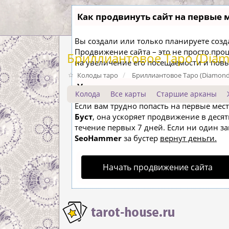
Как продвинуть сайт на первые 
Вы создали или только планируете создат
Продвижение сайта – это не просто про
Бриллиантовое Таро (Diam
на увеличение его посещаемости и пов
Колоды таро
Бриллиантовое Таро (Diamond
Ускорение продвижения
Колода
Все карты
Старшие арканы
Если вам трудно попасть на первые мес
Буст
, она ускоряет продвижение в десят
течение первых 7 дней. Если ни один зап
SeoHammer
за бустер
вернут деньги.
Начать продвижение сайта