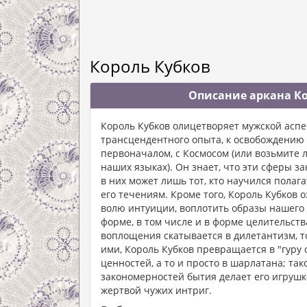
Король Кубков
Описание аркана Ко
Король Кубков олицетворяет мужской аспе
трансцендентного опыта, к освобождению 
первоначалом, с Космосом (или возьмите л
наших языках). Он знает, что эти сферы з
в них может лишь тот, кто научился полаг
его течениям. Кроме того, Король Кубков 
волю интуиции, воплотить образы нашего 
форме, в том числе и в форме целительств
воплощения скатывается в дилетантизм, т
ими, Король Кубков превращается в "гуру 
ценностей, а то и просто в шарлатана; т
закономерностей бытия делает его игрушк
жертвой чужих интриг.